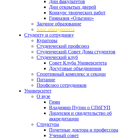
Дни факультетов
Дни открытых дверей
Конкурс творческих работ
Гимназия «Ольгино»
Заочное образование
Блог абитуриента
Студенту и сотруднику
Кураторы
Студенческий профсоюз
Студенческий Совет Дома студентов
Студенческий клуб
Совет Клуба Университета
Досуговые объединения
Спортивный комплекс и секции
Питание
Профсоюз сотрудников
Университет
О вузе
Гимн
Владимир Путин о СПбГУП
Лицензия и свидетельство об
аккредитации
Структура
Почетные доктора и профессора
Ученый совет