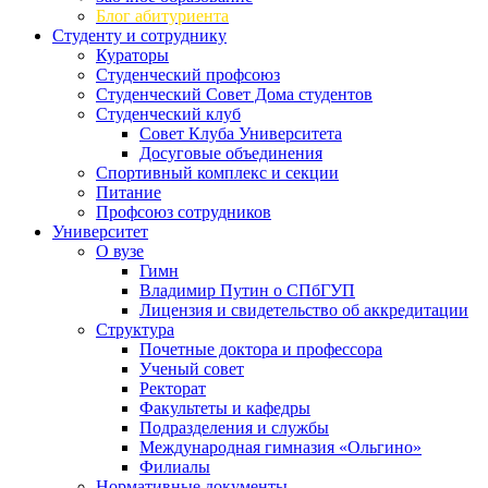
Блог абитуриента
Студенту и сотруднику
Кураторы
Студенческий профсоюз
Студенческий Совет Дома студентов
Студенческий клуб
Совет Клуба Университета
Досуговые объединения
Спортивный комплекс и секции
Питание
Профсоюз сотрудников
Университет
О вузе
Гимн
Владимир Путин о СПбГУП
Лицензия и свидетельство об аккредитации
Структура
Почетные доктора и профессора
Ученый совет
Ректорат
Факультеты и кафедры
Подразделения и службы
Международная гимназия «Ольгино»
Филиалы
Нормативные документы