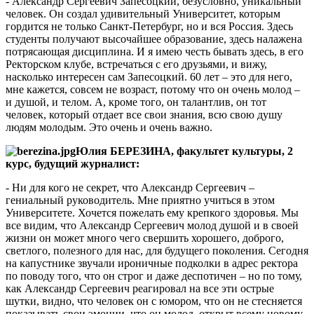
- Александр Сергеевич Запесоцкий, безусловно, уникальный
человек. Он создал удивительный Университет, которым
гордится не только Санкт-Петербург, но и вся Россия. Здесь
студенты получают высочайшее образование, здесь налажена
потрясающая дисциплина. И я имею честь бывать здесь, в его
Ректорском клубе, встречаться с его друзьями, и вижу,
насколько интересен сам Запесоцкий. 60 лет – это для него,
мне кажется, совсем не возраст, потому что он очень молод –
и душой, и телом. А, кроме того, он талантлив, он тот
человек, который отдает все свои знания, всю свою душу
людям молодым. Это очень и очень важно.
Юлия БЕРЕЗИНА, факультет культуры, 2
курс, будущий журналист:
- Ни для кого не секрет, что Александр Сергеевич –
гениальный руководитель. Мне приятно учиться в этом
Университете. Хочется пожелать ему крепкого здоровья. Мы
все видим, что Александр Сергеевич молод душой и в своей
жизни он может много чего свершить хорошего, доброго,
светлого, полезного для нас, для будущего поколения. Сегодня
на капустнике звучали ироничные подколки в адрес ректора
по поводу того, что он строг и даже деспотичен – но по тому,
как Александр Сергеевич реагировал на все эти острые
шутки, видно, что человек он с юмором, что он не стесняется
показывать свои эмоции, что он молод, открыт всему новому.