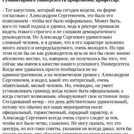
- Тот капустник, который вы сегодня видели, по форме
согласован с Александром Сергеевичем, это было его
пожеланием - чтобы все было неформально. Может быть,
кого-то такой подход и удивил, ведь в ректоре привыкли
видеть этакого строгого и не слишком демократичного
руководителя. Но Александр Сергеевич удивительно
сложный человек, и я думаю, что в его характере заложено
много лихого и непредсказуемого, очень молодого. Но при
этом если бы он как руководитель вуза не вел бы свою линию
абсолютно жестко, то, наверное, не получилось бы того, что
сейчас мы имеем в качестве нашего успешного Университета.
Когда мне удавалось просто пообщаться не на
административном, а на человеческом уровне с Александром
Сергеевичем, я видел, какой это интересный, очень
обаятельный, милый человек. Но, очевидно, он умеет
устанавливать границу, когда нужно быть официальным, а
когда считает возможным, обнаруживает свое истинное лицо.
Сегодняшний вечер - это день действительно удивительный,
потому что обычно все наши мероприятия носят
официальный, торжественный, парадный характер, и
Александр Сергеевич всегда очень строго следит за тем,
чтобы все было четко, слаженно. Не могу сказать, что это
цензура, но все-таки советы, указания он всегда давал, хотя бы
просто от того, что обладает удивительно точным вкусом, не