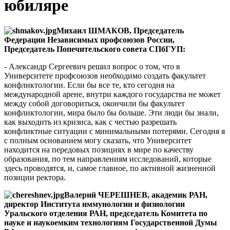
юбиляре
Михаил ШМАКОВ, Председатель
Федерации Незави
c
имых профсоюзов России,
Председатель Попечительского совета СПбГУП:
- Александр Сергеевич решил вопрос о том, что в
Университете профсоюзов необходимо создать факультет
конфликтологии. Если бы все те, кто сегодня на
международной арене, внутри каждого государства не может
между собой договориться, окончили бы факультет
конфликтологии, мира было бы больше. Эти люди бы знали,
как выходить из кризиса, как с честью разрешать
конфликтные ситуации с минимальными потерями. Сегодня я
с полным основанием могу сказать, что Университет
находится на передовых позициях в мире по качеству
образования, по тем направлениям исследований, которые
здесь проводятся, и, самое главное, по активной жизненной
позиции ректора.
Валерий ЧЕРЕШНЕВ,
академик РАН,
директор Института
иммунологии и физиологии
Уральского отделения РАН, председатель Комитета по
науке и наукоемким технологиям Государственной Думы