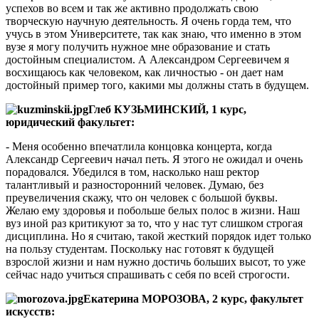
успехов во всем и так же активно продолжать свою
творческую научную деятельность. Я очень горда тем, что
учусь в этом Университете, так как знаю, что именно в этом
вузе я могу получить нужное мне образование и стать
достойным специалистом. А Александром Сергеевичем я
восхищаюсь как человеком, как личностью - он дает нам
достойный пример того, какими мы должны стать в будущем.
Глеб КУЗЬМИНСКИЙ, 1 курс,
юридический факультет:
- Меня особенно впечатлила концовка концерта, когда
Александр Сергеевич начал петь. Я этого не ожидал и очень
порадовался. Убедился в том, насколько наш ректор
талантливый и разносторонний человек. Думаю, без
преувеличения скажу, что он человек с большой буквы.
Желаю ему здоровья и побольше белых полос в жизни. Наш
вуз иной раз критикуют за то, что у нас тут слишком строгая
дисциплина. Но я считаю, такой жесткий порядок идет только
на пользу студентам. Поскольку нас готовят к будущей
взрослой жизни и нам нужно достичь больших высот, то уже
сейчас надо учиться спрашивать с себя по всей строгости.
Екатерина МОРОЗОВА, 2 курс, факультет
искусств: