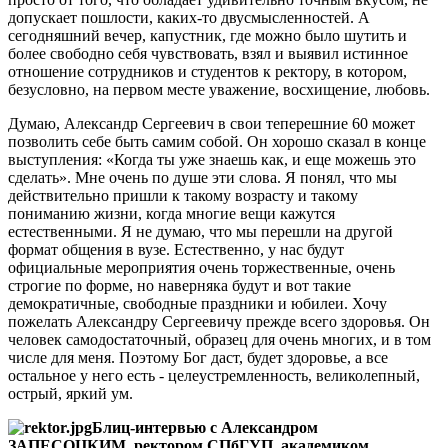
допускает пошлости, каких-то двусмысленностей. А
сегодняшний вечер, капустник, где можно было шутить и
более свободно себя чувствовать, взял и выявил истинное
отношение сотрудников и студентов к ректору, в котором,
безусловно, на первом месте уважение, восхищение, любовь.
Думаю, Александр Сергеевич в свои теперешние 60 может
позволить себе быть самим собой. Он хорошо сказал в конце
выступления: «Когда ты уже знаешь как, и еще можешь это
сделать». Мне очень по душе эти слова. Я понял, что мы
действительно пришли к такому возрасту и такому
пониманию жизни, когда многие вещи кажутся
естественными. Я не думаю, что мы перешли на другой
формат общения в вузе. Естественно, у нас будут
официальные мероприятия очень торжественные, очень
строгие по форме, но наверняка будут и вот такие
демократичные, свободные праздники и юбилеи. Хочу
пожелать Александру Сергеевичу прежде всего здоровья. Он
человек самодостаточный, образец для очень многих, и в том
числе для меня. Поэтому Бог даст, будет здоровье, а все
остальное у него есть - целеустремленность, великолепный,
острый, яркий ум.
Блиц-интервью с Александром
ЗАПЕСОЦКИМ, ректором СПбГУП,
академиком,