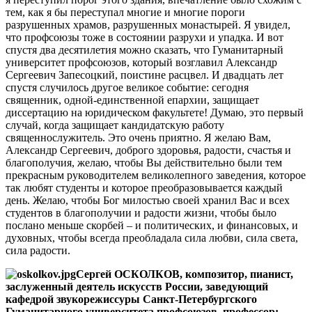
тем, как я бы переступал многие и многие пороги
разрушенных храмов, разрушенных монастырей. Я увидел,
что профсоюзы тоже в состоянии разрухи и упадка. И вот
спустя два десятилетия можно сказать, что Гуманитарный
университет профсоюзов, который возглавил Александр
Сергеевич Запесоцкий, поистине расцвел. И двадцать лет
спустя случилось другое великое событие: сегодня
священник, одной-единственной епархии, защищает
диссертацию на юридическом факультете! Думаю, это первый
случай, когда защищает кандидатскую работу
священнослужитель. Это очень приятно. Я желаю Вам,
Александр Сергеевич, доброго здоровья, радости, счастья и
благополучия, желаю, чтобы Вы действительно были тем
прекрасным руководителем великолепного заведения, которое
так любят студенты и которое преобразовывается каждый
день. Желаю, чтобы Бог милостью своей хранил Вас и всех
студентов в благополучии и радости жизни, чтобы было
послано меньше скорбей – и политических, и финансовых, и
духовных, чтобы всегда преобладала сила любви, сила света,
сила радости.
Сергей ОСКОЛКОВ, композитор, пианист,
заслуженный деятель искусств России, заведующий
кафедрой звукорежиссуры Санкт-Петербургского
Гуманитарного университета профсоюзов, профессор: