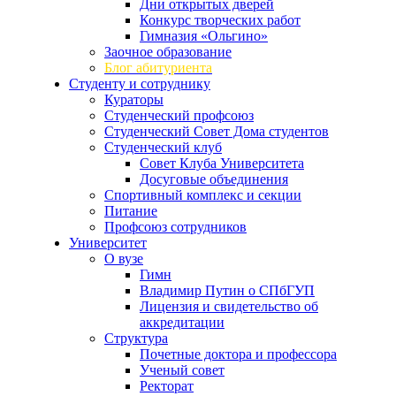
Дни открытых дверей
Конкурс творческих работ
Гимназия «Ольгино»
Заочное образование
Блог абитуриента
Студенту и сотруднику
Кураторы
Студенческий профсоюз
Студенческий Совет Дома студентов
Студенческий клуб
Совет Клуба Университета
Досуговые объединения
Спортивный комплекс и секции
Питание
Профсоюз сотрудников
Университет
О вузе
Гимн
Владимир Путин о СПбГУП
Лицензия и свидетельство об
аккредитации
Структура
Почетные доктора и профессора
Ученый совет
Ректорат