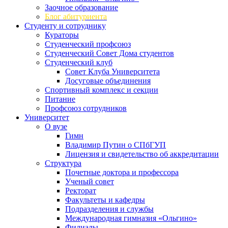
Заочное образование
Блог абитуриента
Студенту и сотруднику
Кураторы
Студенческий профсоюз
Студенческий Совет Дома студентов
Студенческий клуб
Совет Клуба Университета
Досуговые объединения
Спортивный комплекс и секции
Питание
Профсоюз сотрудников
Университет
О вузе
Гимн
Владимир Путин о СПбГУП
Лицензия и свидетельство об аккредитации
Структура
Почетные доктора и профессора
Ученый совет
Ректорат
Факультеты и кафедры
Подразделения и службы
Международная гимназия «Ольгино»
Филиалы