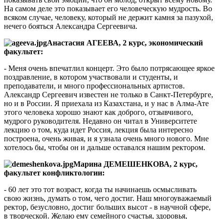
На самом деле это показывает его человеческую мудрость. Во
всяком случае, человеку, который не держит камня за пазухой,
нечего бояться Александра Сергеевича.
Анастасия АГЕЕВА, 2 курс, экономический
факультет:
- Меня очень впечатлил концерт. Это было потрясающее яркое
поздравление, в котором участвовали и студенты, и
преподаватели, и много профессиональных артистов.
Александр Сергеевич известен не только в Санкт-Петербурге,
но и в России. Я приехала из Казахстана, и у нас в Алма-Ате
этого человека хорошо знают как доброго, отзывчивого,
мудрого руководителя. Недавно он читал в Университете
лекцию о том, куда идет Россия, лекция была интересно
построена, очень живая, и я узнала очень много нового. Мне
хотелось бы, чтобы он и дальше оставался нашим ректором.
Марина ДЕМЕШЕНКОВА, 2 курс,
факультет конфликтологии:
- 60 лет это тот возраст, когда ты начинаешь осмысливать
свою жизнь, думать о том, чего достиг. Наш многоуважаемый
ректор, безусловно, достиг больших высот - в научной сфере,
в творческой. Желаю ему семейного счастья, здоровья,