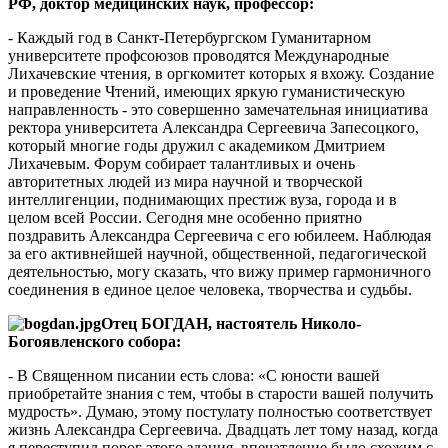
РФ, доктор медицинских наук, профессор:
- Каждый год в Санкт-Петербургском Гуманитарном
университете профсоюзов проводятся Международные
Лихачевские чтения, в оргкомитет которых я вхожу. Создание
и проведение Чтений, имеющих яркую гуманистическую
направленность - это совершенно замечательная инициатива
ректора университета Александра Сергеевича Запесоцкого,
который многие годы дружил с академиком Дмитрием
Лихачевым. Форум собирает талантливых и очень
авторитетных людей из мира научной и творческой
интеллигенции, поднимающих престиж вуза, города и в
целом всей России. Сегодня мне особенно приятно
поздравить Александра Сергеевича с его юбилеем. Наблюдая
за его активнейшей научной, общественной, педагогической
деятельностью, могу сказать, что вижу пример гармоничного
соединения в единое целое человека, творчества и судьбы.
Отец БОГДАН, настоятель Николо-
Богоявленского собора:
- В Священном писании есть слова: «С юности вашей
приобретайте знания с тем, чтобы в старости вашей получить
мудрость». Думаю, этому постулату полностью соответствует
жизнь Александра Сергеевича. Двадцать лет тому назад, когда
я переступил порог этого здания, впечатление было схожим с