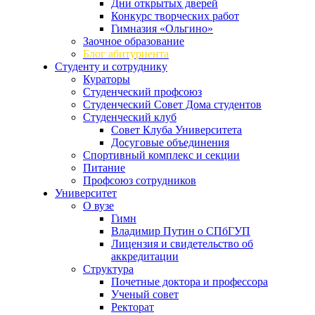
Дни открытых дверей
Конкурс творческих работ
Гимназия «Ольгино»
Заочное образование
Блог абитуриента
Студенту и сотруднику
Кураторы
Студенческий профсоюз
Студенческий Совет Дома студентов
Студенческий клуб
Совет Клуба Университета
Досуговые объединения
Спортивный комплекс и секции
Питание
Профсоюз сотрудников
Университет
О вузе
Гимн
Владимир Путин о СПбГУП
Лицензия и свидетельство об
аккредитации
Структура
Почетные доктора и профессора
Ученый совет
Ректорат