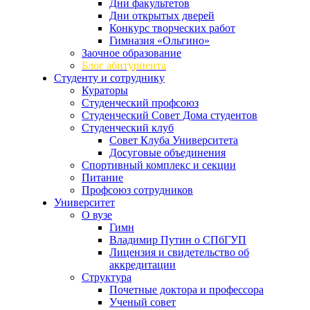
Дни факультетов
Дни открытых дверей
Конкурс творческих работ
Гимназия «Ольгино»
Заочное образование
Блог абитуриента
Студенту и сотруднику
Кураторы
Студенческий профсоюз
Студенческий Совет Дома студентов
Студенческий клуб
Совет Клуба Университета
Досуговые объединения
Спортивный комплекс и секции
Питание
Профсоюз сотрудников
Университет
О вузе
Гимн
Владимир Путин о СПбГУП
Лицензия и свидетельство об
аккредитации
Структура
Почетные доктора и профессора
Ученый совет