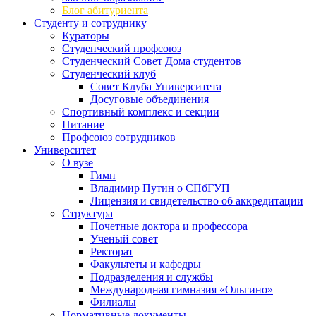
Блог абитуриента
Студенту и сотруднику
Кураторы
Студенческий профсоюз
Студенческий Совет Дома студентов
Студенческий клуб
Совет Клуба Университета
Досуговые объединения
Спортивный комплекс и секции
Питание
Профсоюз сотрудников
Университет
О вузе
Гимн
Владимир Путин о СПбГУП
Лицензия и свидетельство об аккредитации
Структура
Почетные доктора и профессора
Ученый совет
Ректорат
Факультеты и кафедры
Подразделения и службы
Международная гимназия «Ольгино»
Филиалы
Нормативные документы