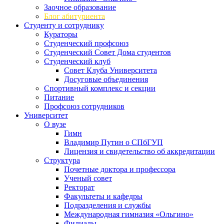
Заочное образование
Блог абитуриента
Студенту и сотруднику
Кураторы
Студенческий профсоюз
Студенческий Совет Дома студентов
Студенческий клуб
Совет Клуба Университета
Досуговые объединения
Спортивный комплекс и секции
Питание
Профсоюз сотрудников
Университет
О вузе
Гимн
Владимир Путин о СПбГУП
Лицензия и свидетельство об аккредитации
Структура
Почетные доктора и профессора
Ученый совет
Ректорат
Факультеты и кафедры
Подразделения и службы
Международная гимназия «Ольгино»
Филиалы