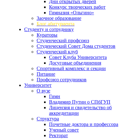
Дни открытых дверей
Конкурс творческих работ
Гимназия «Ольгино»
Заочное образование
Блог абитуриента
Студенту и сотруднику
Кураторы
Студенческий профсоюз
Студенческий Совет Дома студентов
Студенческий клуб
Совет Клуба Университета
Досуговые объединения
Спортивный комплекс и секции
Питание
Профсоюз сотрудников
Университет
О вузе
Гимн
Владимир Путин о СПбГУП
Лицензия и свидетельство об
аккредитации
Структура
Почетные доктора и профессора
Ученый совет
Ректорат