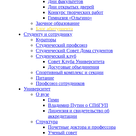
Дни факультетов
Дни открытых дверей
Конкурс творческих работ
Гимназия «Ольгино»
Заочное образование
Блог абитуриента
Студенту и сотруднику
Кураторы
Студенческий профсоюз
Студенческий Совет Дома студентов
Студенческий клуб
Совет Клуба Университета
Досуговые объединения
Спортивный комплекс и секции
Питание
Профсоюз сотрудников
Университет
О вузе
Гимн
Владимир Путин о СПбГУП
Лицензия и свидетельство об
аккредитации
Структура
Почетные доктора и профессора
Ученый совет