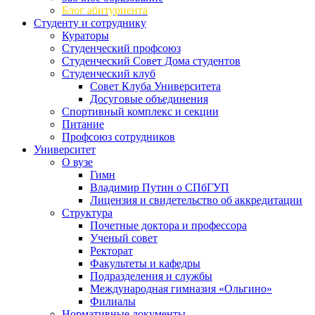
Блог абитуриента
Студенту и сотруднику
Кураторы
Студенческий профсоюз
Студенческий Совет Дома студентов
Студенческий клуб
Совет Клуба Университета
Досуговые объединения
Спортивный комплекс и секции
Питание
Профсоюз сотрудников
Университет
О вузе
Гимн
Владимир Путин о СПбГУП
Лицензия и свидетельство об аккредитации
Структура
Почетные доктора и профессора
Ученый совет
Ректорат
Факультеты и кафедры
Подразделения и службы
Международная гимназия «Ольгино»
Филиалы
Нормативные документы