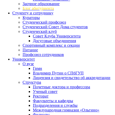
Заочное образование
Блог абитуриента
Студенту и сотруднику
Кураторы
Студенческий профсоюз
Студенческий Совет Дома студентов
Студенческий клуб
Совет Клуба Университета
Досуговые объединения
Спортивный комплекс и секции
Питание
Профсоюз сотрудников
Университет
О вузе
Гимн
Владимир Путин о СПбГУП
Лицензия и свидетельство об аккредитации
Структура
Почетные доктора и профессора
Ученый совет
Ректорат
Факультеты и кафедры
Подразделения и службы
Международная гимназия «Ольгино»
Филиалы