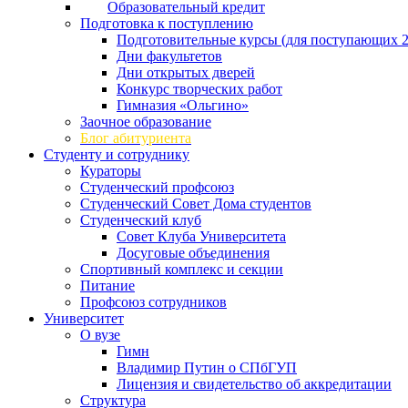
Образовательный кредит
Подготовка к поступлению
Подготовительные курсы (для поступающих 2
Дни факультетов
Дни открытых дверей
Конкурс творческих работ
Гимназия «Ольгино»
Заочное образование
Блог абитуриента
Студенту и сотруднику
Кураторы
Студенческий профсоюз
Студенческий Совет Дома студентов
Студенческий клуб
Совет Клуба Университета
Досуговые объединения
Спортивный комплекс и секции
Питание
Профсоюз сотрудников
Университет
О вузе
Гимн
Владимир Путин о СПбГУП
Лицензия и свидетельство об аккредитации
Структура