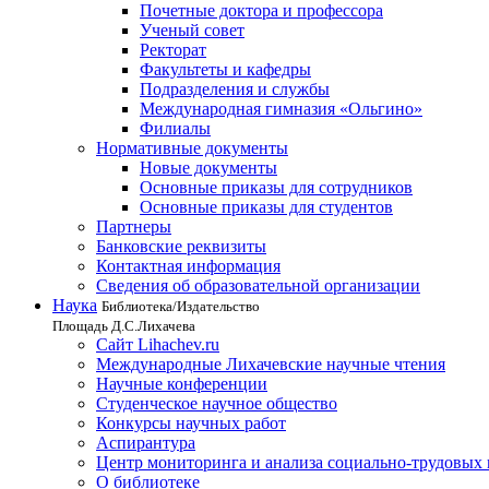
Почетные доктора и профессора
Ученый совет
Ректорат
Факультеты и кафедры
Подразделения и службы
Международная гимназия «Ольгино»
Филиалы
Нормативные документы
Новые документы
Основные приказы для сотрудников
Основные приказы для студентов
Партнеры
Банковские реквизиты
Контактная информация
Сведения об образовательной организации
Наука
Библиотека/Издательство
Площадь Д.С.Лихачева
Сайт Lihachev.ru
Международные Лихачевские научные чтения
Научные конференции
Студенческое научное общество
Конкурсы научных работ
Аспирантура
Центр мониторинга и анализа социально-трудовых
О библиотеке