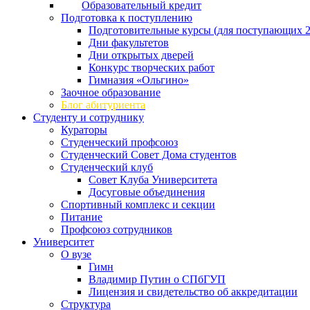
Образовательный кредит
Подготовка к поступлению
Подготовительные курсы (для поступающих 2
Дни факультетов
Дни открытых дверей
Конкурс творческих работ
Гимназия «Ольгино»
Заочное образование
Блог абитуриента
Студенту и сотруднику
Кураторы
Студенческий профсоюз
Студенческий Совет Дома студентов
Студенческий клуб
Совет Клуба Университета
Досуговые объединения
Спортивный комплекс и секции
Питание
Профсоюз сотрудников
Университет
О вузе
Гимн
Владимир Путин о СПбГУП
Лицензия и свидетельство об аккредитации
Структура