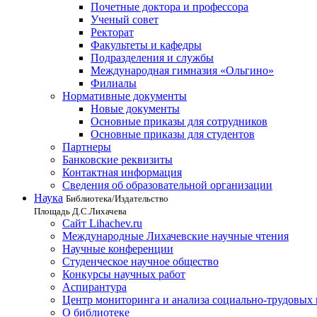
Почетные доктора и профессора
Ученый совет
Ректорат
Факультеты и кафедры
Подразделения и службы
Международная гимназия «Ольгино»
Филиалы
Нормативные документы
Новые документы
Основные приказы для сотрудников
Основные приказы для студентов
Партнеры
Банковские реквизиты
Контактная информация
Сведения об образовательной организации
Наука
Библиотека/Издательство
Площадь Д.С.Лихачева
Сайт Lihachev.ru
Международные Лихачевские научные чтения
Научные конференции
Студенческое научное общество
Конкурсы научных работ
Аспирантура
Центр мониторинга и анализа социально-трудовых
О библиотеке