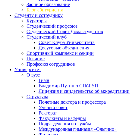
Заочное образование
Блог абитуриента
Студенту и сотруднику
Кураторы
Студенческий профсоюз
Студенческий Совет Дома студентов
Студенческий клуб
Совет Клуба Университета
Досуговые объединения
Спортивный комплекс и секции
Питание
Профсоюз сотрудников
Университет
О вузе
Гимн
Владимир Путин о СПбГУП
Лицензия и свидетельство об аккредитации
Структура
Почетные доктора и профессора
Ученый совет
Ректорат
Факультеты и кафедры
Подразделения и службы
Международная гимназия «Ольгино»
Филиалы