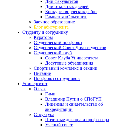
Дни факультетов
Дни открытых дверей
Конкурс творческих работ
Гимназия «Ольгино»
Заочное образование
Блог абитуриента
Студенту и сотруднику
Кураторы
Студенческий профсоюз
Студенческий Совет Дома студентов
Студенческий клуб
Совет Клуба Университета
Досуговые объединения
Спортивный комплекс и секции
Питание
Профсоюз сотрудников
Университет
О вузе
Гимн
Владимир Путин о СПбГУП
Лицензия и свидетельство об
аккредитации
Структура
Почетные доктора и профессора
Ученый совет