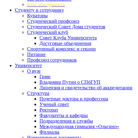
Блог абитуриента
Студенту и сотруднику
Кураторы
Студенческий профсоюз
Студенческий Совет Дома студентов
Студенческий клуб
Совет Клуба Университета
Досуговые объединения
Спортивный комплекс и секции
Питание
Профсоюз сотрудников
Университет
О вузе
Гимн
Владимир Путин о СПбГУП
Лицензия и свидетельство об аккредитации
Структура
Почетные доктора и профессора
Ученый совет
Ректорат
Факультеты и кафедры
Подразделения и службы
Международная гимназия «Ольгино»
Филиалы
Нормативные документы