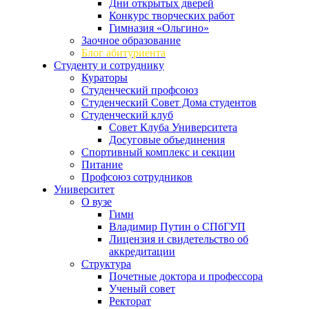
Дни открытых дверей
Конкурс творческих работ
Гимназия «Ольгино»
Заочное образование
Блог абитуриента
Студенту и сотруднику
Кураторы
Студенческий профсоюз
Студенческий Совет Дома студентов
Студенческий клуб
Совет Клуба Университета
Досуговые объединения
Спортивный комплекс и секции
Питание
Профсоюз сотрудников
Университет
О вузе
Гимн
Владимир Путин о СПбГУП
Лицензия и свидетельство об
аккредитации
Структура
Почетные доктора и профессора
Ученый совет
Ректорат