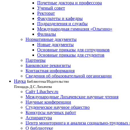
Почетные доктора и профессора
Ученый совет
Ректорат
Факультеты и кафедры
Подразделения и службы
Международная гимназия «Ольгино»
Филиалы
Нормативные документы
Новые документы
Основные приказы для сотрудников
Основные приказы для студентов
Партнеры
Банковские реквизиты
Контактная информация
Сведения об образовательной организации
Наука
Библиотека/Издательство
Площадь Д.С.Лихачева
Сайт Lihachev.ru
Международные Лихачевские научные чтения
Научные конференции
Студенческое научное общество
Конкурсы научных работ
Аспирантура
Центр мониторинга и анализа социально-трудовых
О библиотеке