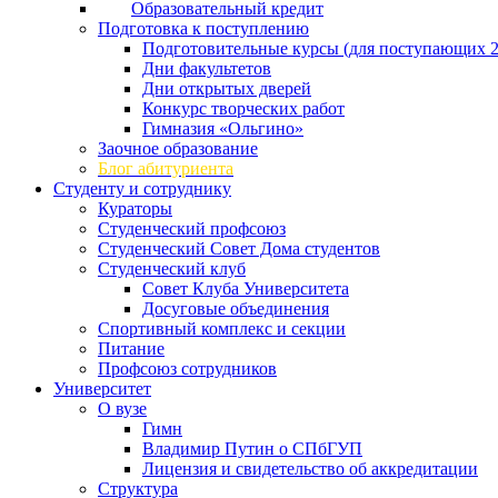
Образовательный кредит
Подготовка к поступлению
Подготовительные курсы (для поступающих 2
Дни факультетов
Дни открытых дверей
Конкурс творческих работ
Гимназия «Ольгино»
Заочное образование
Блог абитуриента
Студенту и сотруднику
Кураторы
Студенческий профсоюз
Студенческий Совет Дома студентов
Студенческий клуб
Совет Клуба Университета
Досуговые объединения
Спортивный комплекс и секции
Питание
Профсоюз сотрудников
Университет
О вузе
Гимн
Владимир Путин о СПбГУП
Лицензия и свидетельство об аккредитации
Структура