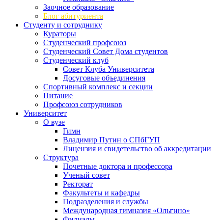
Заочное образование
Блог абитуриента
Студенту и сотруднику
Кураторы
Студенческий профсоюз
Студенческий Совет Дома студентов
Студенческий клуб
Совет Клуба Университета
Досуговые объединения
Спортивный комплекс и секции
Питание
Профсоюз сотрудников
Университет
О вузе
Гимн
Владимир Путин о СПбГУП
Лицензия и свидетельство об аккредитации
Структура
Почетные доктора и профессора
Ученый совет
Ректорат
Факультеты и кафедры
Подразделения и службы
Международная гимназия «Ольгино»
Филиалы