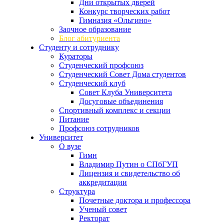
Дни открытых дверей
Конкурс творческих работ
Гимназия «Ольгино»
Заочное образование
Блог абитуриента
Студенту и сотруднику
Кураторы
Студенческий профсоюз
Студенческий Совет Дома студентов
Студенческий клуб
Совет Клуба Университета
Досуговые объединения
Спортивный комплекс и секции
Питание
Профсоюз сотрудников
Университет
О вузе
Гимн
Владимир Путин о СПбГУП
Лицензия и свидетельство об
аккредитации
Структура
Почетные доктора и профессора
Ученый совет
Ректорат