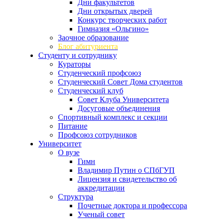
Дни факультетов
Дни открытых дверей
Конкурс творческих работ
Гимназия «Ольгино»
Заочное образование
Блог абитуриента
Студенту и сотруднику
Кураторы
Студенческий профсоюз
Студенческий Совет Дома студентов
Студенческий клуб
Совет Клуба Университета
Досуговые объединения
Спортивный комплекс и секции
Питание
Профсоюз сотрудников
Университет
О вузе
Гимн
Владимир Путин о СПбГУП
Лицензия и свидетельство об
аккредитации
Структура
Почетные доктора и профессора
Ученый совет