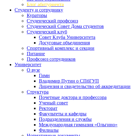
Блог абитуриента
Студенту и сотруднику
Кураторы
Студенческий профсоюз
Студенческий Совет Дома студентов
Студенческий клуб
Совет Клуба Университета
Досуговые объединения
Спортивный комплекс и секции
Питание
Профсоюз сотрудников
Университет
О вузе
Гимн
Владимир Путин о СПбГУП
Лицензия и свидетельство об аккредитации
Структура
Почетные доктора и профессора
Ученый совет
Ректорат
Факультеты и кафедры
Подразделения и службы
Международная гимназия «Ольгино»
Филиалы
Нормативные документы