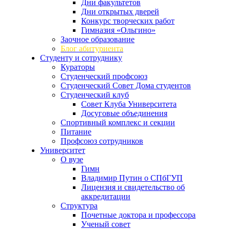
Дни факультетов
Дни открытых дверей
Конкурс творческих работ
Гимназия «Ольгино»
Заочное образование
Блог абитуриента
Студенту и сотруднику
Кураторы
Студенческий профсоюз
Студенческий Совет Дома студентов
Студенческий клуб
Совет Клуба Университета
Досуговые объединения
Спортивный комплекс и секции
Питание
Профсоюз сотрудников
Университет
О вузе
Гимн
Владимир Путин о СПбГУП
Лицензия и свидетельство об
аккредитации
Структура
Почетные доктора и профессора
Ученый совет