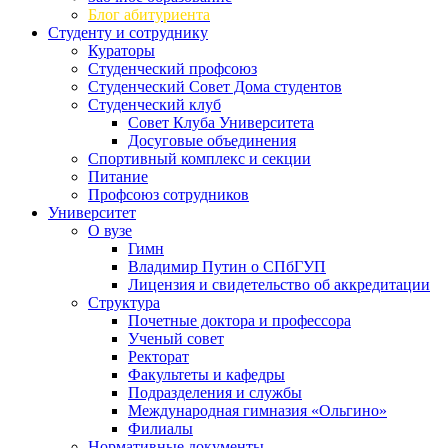
Блог абитуриента
Студенту и сотруднику
Кураторы
Студенческий профсоюз
Студенческий Совет Дома студентов
Студенческий клуб
Совет Клуба Университета
Досуговые объединения
Спортивный комплекс и секции
Питание
Профсоюз сотрудников
Университет
О вузе
Гимн
Владимир Путин о СПбГУП
Лицензия и свидетельство об аккредитации
Структура
Почетные доктора и профессора
Ученый совет
Ректорат
Факультеты и кафедры
Подразделения и службы
Международная гимназия «Ольгино»
Филиалы
Нормативные документы