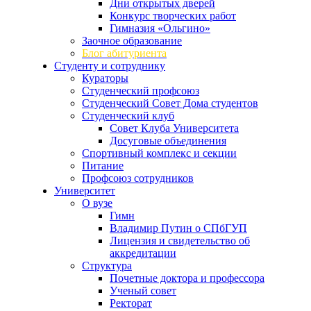
Дни открытых дверей
Конкурс творческих работ
Гимназия «Ольгино»
Заочное образование
Блог абитуриента
Студенту и сотруднику
Кураторы
Студенческий профсоюз
Студенческий Совет Дома студентов
Студенческий клуб
Совет Клуба Университета
Досуговые объединения
Спортивный комплекс и секции
Питание
Профсоюз сотрудников
Университет
О вузе
Гимн
Владимир Путин о СПбГУП
Лицензия и свидетельство об
аккредитации
Структура
Почетные доктора и профессора
Ученый совет
Ректорат