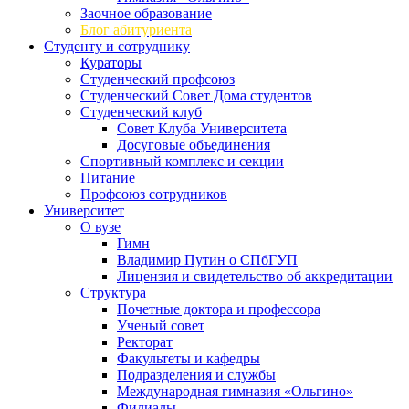
Заочное образование
Блог абитуриента
Студенту и сотруднику
Кураторы
Студенческий профсоюз
Студенческий Совет Дома студентов
Студенческий клуб
Совет Клуба Университета
Досуговые объединения
Спортивный комплекс и секции
Питание
Профсоюз сотрудников
Университет
О вузе
Гимн
Владимир Путин о СПбГУП
Лицензия и свидетельство об аккредитации
Структура
Почетные доктора и профессора
Ученый совет
Ректорат
Факультеты и кафедры
Подразделения и службы
Международная гимназия «Ольгино»
Филиалы