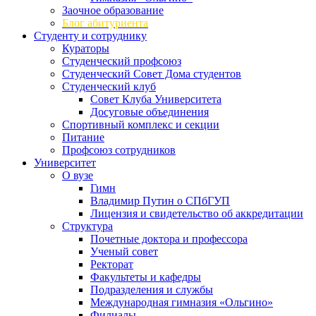
Заочное образование
Блог абитуриента
Студенту и сотруднику
Кураторы
Студенческий профсоюз
Студенческий Совет Дома студентов
Студенческий клуб
Совет Клуба Университета
Досуговые объединения
Спортивный комплекс и секции
Питание
Профсоюз сотрудников
Университет
О вузе
Гимн
Владимир Путин о СПбГУП
Лицензия и свидетельство об аккредитации
Структура
Почетные доктора и профессора
Ученый совет
Ректорат
Факультеты и кафедры
Подразделения и службы
Международная гимназия «Ольгино»
Филиалы