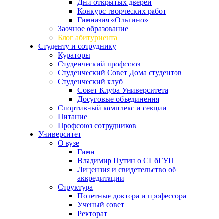
Дни открытых дверей
Конкурс творческих работ
Гимназия «Ольгино»
Заочное образование
Блог абитуриента
Студенту и сотруднику
Кураторы
Студенческий профсоюз
Студенческий Совет Дома студентов
Студенческий клуб
Совет Клуба Университета
Досуговые объединения
Спортивный комплекс и секции
Питание
Профсоюз сотрудников
Университет
О вузе
Гимн
Владимир Путин о СПбГУП
Лицензия и свидетельство об
аккредитации
Структура
Почетные доктора и профессора
Ученый совет
Ректорат