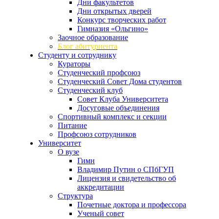
Дни факультетов
Дни открытых дверей
Конкурс творческих работ
Гимназия «Ольгино»
Заочное образование
Блог абитуриента
Студенту и сотруднику
Кураторы
Студенческий профсоюз
Студенческий Совет Дома студентов
Студенческий клуб
Совет Клуба Университета
Досуговые объединения
Спортивный комплекс и секции
Питание
Профсоюз сотрудников
Университет
О вузе
Гимн
Владимир Путин о СПбГУП
Лицензия и свидетельство об
аккредитации
Структура
Почетные доктора и профессора
Ученый совет