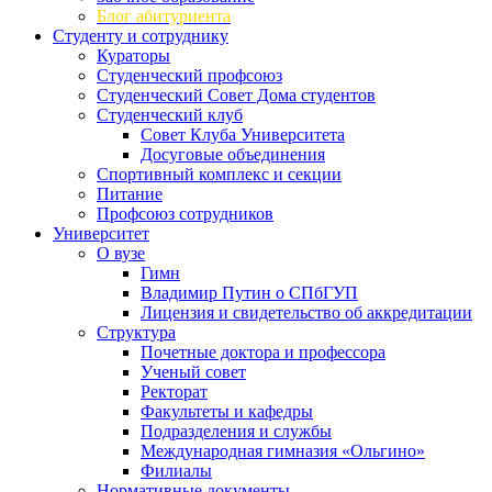
Блог абитуриента
Студенту и сотруднику
Кураторы
Студенческий профсоюз
Студенческий Совет Дома студентов
Студенческий клуб
Совет Клуба Университета
Досуговые объединения
Спортивный комплекс и секции
Питание
Профсоюз сотрудников
Университет
О вузе
Гимн
Владимир Путин о СПбГУП
Лицензия и свидетельство об аккредитации
Структура
Почетные доктора и профессора
Ученый совет
Ректорат
Факультеты и кафедры
Подразделения и службы
Международная гимназия «Ольгино»
Филиалы
Нормативные документы