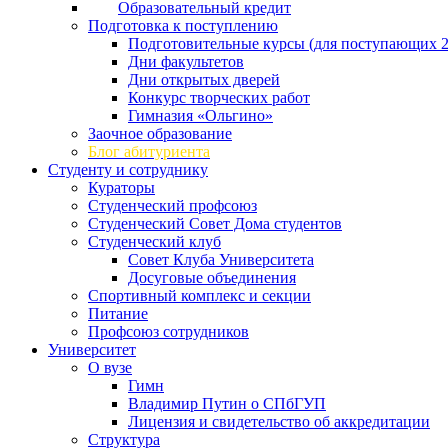
Образовательный кредит
Подготовка к поступлению
Подготовительные курсы (для поступающих 2
Дни факультетов
Дни открытых дверей
Конкурс творческих работ
Гимназия «Ольгино»
Заочное образование
Блог абитуриента
Студенту и сотруднику
Кураторы
Студенческий профсоюз
Студенческий Совет Дома студентов
Студенческий клуб
Совет Клуба Университета
Досуговые объединения
Спортивный комплекс и секции
Питание
Профсоюз сотрудников
Университет
О вузе
Гимн
Владимир Путин о СПбГУП
Лицензия и свидетельство об аккредитации
Структура