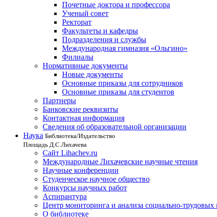
Почетные доктора и профессора
Ученый совет
Ректорат
Факультеты и кафедры
Подразделения и службы
Международная гимназия «Ольгино»
Филиалы
Нормативные документы
Новые документы
Основные приказы для сотрудников
Основные приказы для студентов
Партнеры
Банковские реквизиты
Контактная информация
Сведения об образовательной организации
Наука
Библиотека/Издательство
Площадь Д.С.Лихачева
Сайт Lihachev.ru
Международные Лихачевские научные чтения
Научные конференции
Студенческое научное общество
Конкурсы научных работ
Аспирантура
Центр мониторинга и анализа социально-трудовых
О библиотеке