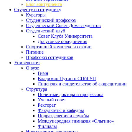
Блог абитуриента
Студенту и сотруднику
Кураторы
Студенческий профсоюз
Студенческий Совет Дома студентов
Студенческий клуб
Совет Клуба Университета
Досуговые объединения
Спортивный комплекс и секции
Питание
Профсоюз сотрудников
Университет
О вузе
Гимн
Владимир Путин о СПбГУП
Лицензия и свидетельство об аккредитации
Структура
Почетные доктора и профессора
Ученый совет
Ректорат
Факультеты и кафедры
Подразделения и службы
Международная гимназия «Ольгино»
Филиалы
Нормативные документы