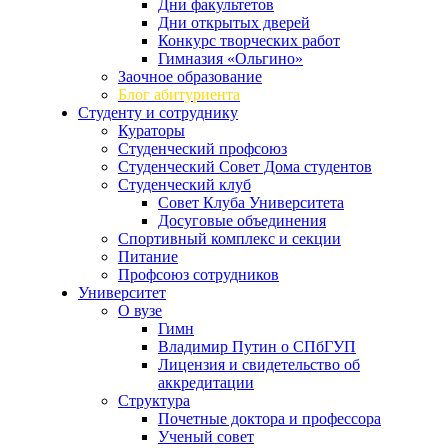
Дни факультетов
Дни открытых дверей
Конкурс творческих работ
Гимназия «Ольгино»
Заочное образование
Блог абитуриента
Студенту и сотруднику
Кураторы
Студенческий профсоюз
Студенческий Совет Дома студентов
Студенческий клуб
Совет Клуба Университета
Досуговые объединения
Спортивный комплекс и секции
Питание
Профсоюз сотрудников
Университет
О вузе
Гимн
Владимир Путин о СПбГУП
Лицензия и свидетельство об
аккредитации
Структура
Почетные доктора и профессора
Ученый совет