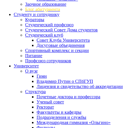
Заочное образование
Блог абитуриента
Студенту и сотруднику
Кураторы
Студенческий профсоюз
Студенческий Совет Дома студентов
Студенческий клуб
Совет Клуба Университета
Досуговые объединения
Спортивный комплекс и секции
Питание
Профсоюз сотрудников
Университет
О вузе
Гимн
Владимир Путин о СПбГУП
Лицензия и свидетельство об аккредитации
Структура
Почетные доктора и профессора
Ученый совет
Ректорат
Факультеты и кафедры
Подразделения и службы
Международная гимназия «Ольгино»
Филиалы