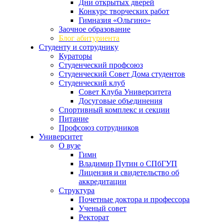
Дни открытых дверей
Конкурс творческих работ
Гимназия «Ольгино»
Заочное образование
Блог абитуриента
Студенту и сотруднику
Кураторы
Студенческий профсоюз
Студенческий Совет Дома студентов
Студенческий клуб
Совет Клуба Университета
Досуговые объединения
Спортивный комплекс и секции
Питание
Профсоюз сотрудников
Университет
О вузе
Гимн
Владимир Путин о СПбГУП
Лицензия и свидетельство об
аккредитации
Структура
Почетные доктора и профессора
Ученый совет
Ректорат