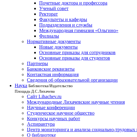
Почетные доктора и профессора
Ученый совет
Ректорат
Факультеты и кафедры
Подразделения и службы
Международная гимназия «Ольгино»
Филиалы
Нормативные документы
Новые документы
Основные приказы для сотрудников
Основные приказы для студентов
Партнеры
Банковские реквизиты
Контактная информация
Сведения об образовательной организации
Наука
Библиотека/Издательство
Площадь Д.С.Лихачева
Сайт Lihachev.ru
Международные Лихачевские научные чтения
Научные конференции
Студенческое научное общество
Конкурсы научных работ
Аспирантура
Центр мониторинга и анализа социально-трудовых
О библиотеке