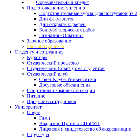
Образовательный кредит
Подготовка к поступлению
Подготовительные курсы (для поступающих 2
Дни факультетов
Дни открытых дверей
Конкурс творческих работ
Гимназия «Ольгино»
Заочное образование
Блог абитуриента
Студенту и сотруднику
Кураторы
Студенческий профсоюз
Студенческий Совет Дома студентов
Студенческий клуб
Совет Клуба Университета
Досуговые объединения
Спортивный комплекс и секции
Питание
Профсоюз сотрудников
Университет
О вузе
Гимн
Владимир Путин о СПбГУП
Лицензия и свидетельство об аккредитации
Структура