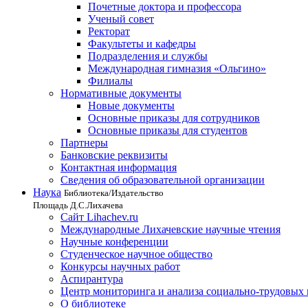
Почетные доктора и профессора
Ученый совет
Ректорат
Факультеты и кафедры
Подразделения и службы
Международная гимназия «Ольгино»
Филиалы
Нормативные документы
Новые документы
Основные приказы для сотрудников
Основные приказы для студентов
Партнеры
Банковские реквизиты
Контактная информация
Сведения об образовательной организации
Наука
Библиотека/Издательство
Площадь Д.С.Лихачева
Сайт Lihachev.ru
Международные Лихачевские научные чтения
Научные конференции
Студенческое научное общество
Конкурсы научных работ
Аспирантура
Центр мониторинга и анализа социально-трудовых
О библиотеке