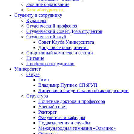
Заочное образование
Блог абитуриента
Студенту и сотруднику
Кураторы
Студенческий профсоюз
Студенческий Совет Дома студентов
Студенческий клуб
Совет Клуба Университета
Досуговые объединения
Спортивный комплекс и секции
Питание
Профсоюз сотрудников
Университет
О вузе
Гимн
Владимир Путин о СПбГУП
Лицензия и свидетельство об аккредитации
Структура
Почетные доктора и профессора
Ученый совет
Ректорат
Факультеты и кафедры
Подразделения и службы
Международная гимназия «Ольгино»
Филиалы