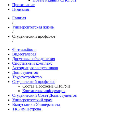
Новые издания СПбГУП
Проживание
Гимназия
Главная
/
Университетская жизнь
/
Студенческий профсоюз
/
Фотоальбомы
Видеогалерея
Досуговые объединения
Спортивный комплекс
Ассоциация выпускников
Дом студентов
Трудоустройство
Студенческий профсоюз
Состав Профкома СПбГУП
Контактная информация
Студенческий Совет Дома студентов
Университетский храм
Выпускники Университета
ТКЗ им.Петрова