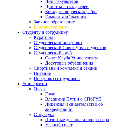
Дни факультетов
Дни открытых дверей
Конкурс творческих работ
Гимназия «Ольгино»
Заочное образование
Блог абитуриента
Студенту и сотруднику
Кураторы
Студенческий профсоюз
Студенческий Совет Дома студентов
Студенческий клуб
Совет Клуба Университета
Досуговые объединения
Спортивный комплекс и секции
Питание
Профсоюз сотрудников
Университет
О вузе
Гимн
Владимир Путин о СПбГУП
Лицензия и свидетельство об
аккредитации
Структура
Почетные доктора и профессора
Ученый совет