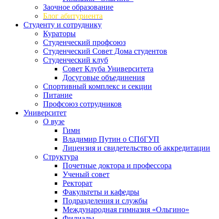
Заочное образование
Блог абитуриента
Студенту и сотруднику
Кураторы
Студенческий профсоюз
Студенческий Совет Дома студентов
Студенческий клуб
Совет Клуба Университета
Досуговые объединения
Спортивный комплекс и секции
Питание
Профсоюз сотрудников
Университет
О вузе
Гимн
Владимир Путин о СПбГУП
Лицензия и свидетельство об аккредитации
Структура
Почетные доктора и профессора
Ученый совет
Ректорат
Факультеты и кафедры
Подразделения и службы
Международная гимназия «Ольгино»
Филиалы