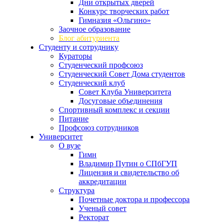
Дни открытых дверей
Конкурс творческих работ
Гимназия «Ольгино»
Заочное образование
Блог абитуриента
Студенту и сотруднику
Кураторы
Студенческий профсоюз
Студенческий Совет Дома студентов
Студенческий клуб
Совет Клуба Университета
Досуговые объединения
Спортивный комплекс и секции
Питание
Профсоюз сотрудников
Университет
О вузе
Гимн
Владимир Путин о СПбГУП
Лицензия и свидетельство об
аккредитации
Структура
Почетные доктора и профессора
Ученый совет
Ректорат