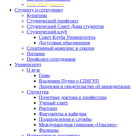
Блог абитуриента
Студенту и сотруднику
Кураторы
Студенческий профсоюз
Студенческий Совет Дома студентов
Студенческий клуб
Совет Клуба Университета
Досуговые объединения
Спортивный комплекс и секции
Питание
Профсоюз сотрудников
Университет
О вузе
Гимн
Владимир Путин о СПбГУП
Лицензия и свидетельство об аккредитации
Структура
Почетные доктора и профессора
Ученый совет
Ректорат
Факультеты и кафедры
Подразделения и службы
Международная гимназия «Ольгино»
Филиалы
Нормативные документы