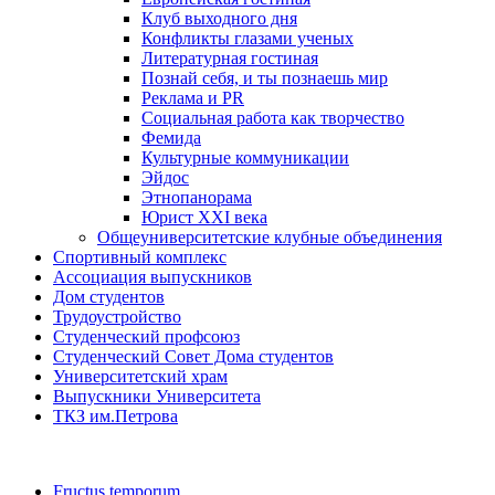
Клуб выходного дня
Конфликты глазами ученых
Литературная гостиная
Познай себя, и ты познаешь мир
Реклама и PR
Социальная работа как творчество
Фемида
Культурные коммуникации
Эйдос
Этнопанорама
Юрист XXI века
Общеуниверситетские клубные объединения
Спортивный комплекс
Ассоциация выпускников
Дом студентов
Трудоустройство
Студенческий профсоюз
Студенческий Совет Дома студентов
Университетский храм
Выпускники Университета
ТКЗ им.Петрова
Fructus temporum