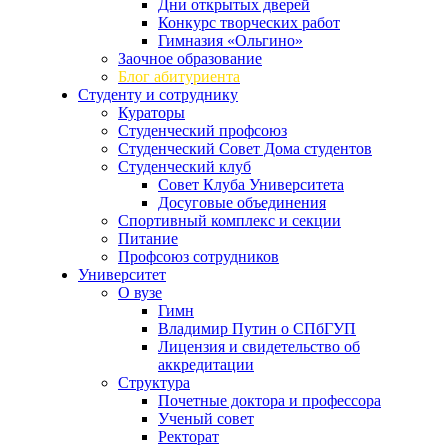
Дни открытых дверей
Конкурс творческих работ
Гимназия «Ольгино»
Заочное образование
Блог абитуриента
Студенту и сотруднику
Кураторы
Студенческий профсоюз
Студенческий Совет Дома студентов
Студенческий клуб
Совет Клуба Университета
Досуговые объединения
Спортивный комплекс и секции
Питание
Профсоюз сотрудников
Университет
О вузе
Гимн
Владимир Путин о СПбГУП
Лицензия и свидетельство об
аккредитации
Структура
Почетные доктора и профессора
Ученый совет
Ректорат