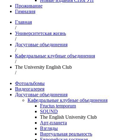
Новые издания СПбГУП
Проживание
Гимназия
Главная
/
Университетская жизнь
/
Досуговые объединения
/
Кафедральные клубные объединения
/
The University English Club
/
Фотоальбомы
Видеогалерея
Досуговые объединения
Кафедральные клубные объединения
Fructus temporum
SOUND
The English University Club
Арт-планета
Взгляды
Виртуальная реальность
Европейская гостиная