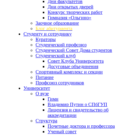
Дни факультетов
Дни открытых дверей
Конкурс творческих работ
Гимназия «Ольгино»
Заочное образование
Блог абитуриента
Студенту и сотруднику
Кураторы
Студенческий профсоюз
Студенческий Совет Дома студентов
Студенческий клуб
Совет Клуба Университета
Досуговые объединения
Спортивный комплекс и секции
Питание
Профсоюз сотрудников
Университет
О вузе
Гимн
Владимир Путин о СПбГУП
Лицензия и свидетельство об
аккредитации
Структура
Почетные доктора и профессора
Ученый совет