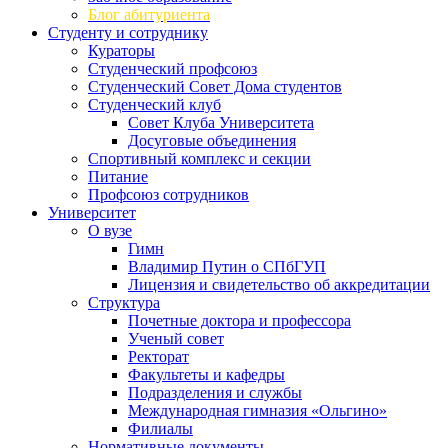
Блог абитуриента
Студенту и сотруднику
Кураторы
Студенческий профсоюз
Студенческий Совет Дома студентов
Студенческий клуб
Совет Клуба Университета
Досуговые объединения
Спортивный комплекс и секции
Питание
Профсоюз сотрудников
Университет
О вузе
Гимн
Владимир Путин о СПбГУП
Лицензия и свидетельство об аккредитации
Структура
Почетные доктора и профессора
Ученый совет
Ректорат
Факультеты и кафедры
Подразделения и службы
Международная гимназия «Ольгино»
Филиалы
Нормативные документы