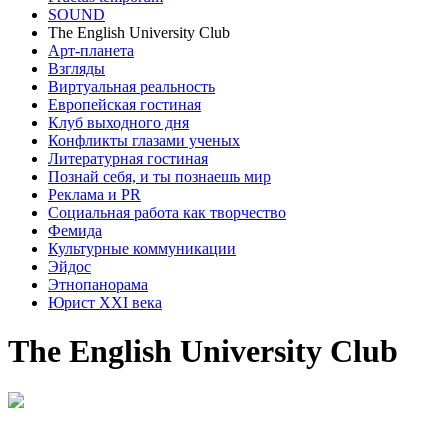
SOUND
The English University Club
Арт-планета
Взгляды
Виртуальная реальность
Европейская гостиная
Клуб выходного дня
Конфликты глазами ученых
Литературная гостиная
Познай себя, и ты познаешь мир
Реклама и PR
Социальная работа как творчество
Фемида
Культурные коммуникации
Эйдос
Этнопанорама
Юрист XXI века
The English University Club