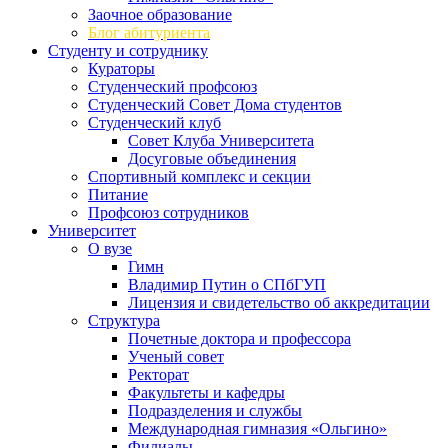
Заочное образование
Блог абитуриента
Студенту и сотруднику
Кураторы
Студенческий профсоюз
Студенческий Совет Дома студентов
Студенческий клуб
Совет Клуба Университета
Досуговые объединения
Спортивный комплекс и секции
Питание
Профсоюз сотрудников
Университет
О вузе
Гимн
Владимир Путин о СПбГУП
Лицензия и свидетельство об аккредитации
Структура
Почетные доктора и профессора
Ученый совет
Ректорат
Факультеты и кафедры
Подразделения и службы
Международная гимназия «Ольгино»
Филиалы