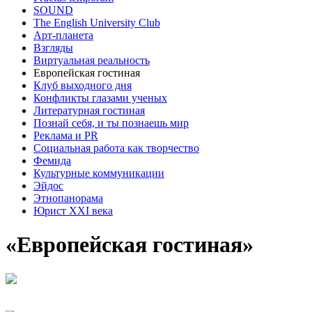
SOUND
The English University Club
Арт-планета
Взгляды
Виртуальная реальность
Европейская гостиная
Клуб выходного дня
Конфликты глазами ученых
Литературная гостиная
Познай себя, и ты познаешь мир
Реклама и PR
Социальная работа как творчество
Фемида
Культурные коммуникации
Эйдос
Этнопанорама
Юрист XXI века
«Европейская гостиная»