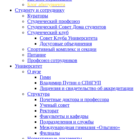
Блог абитуриента
Студенту и сотруднику
Кураторы
Студенческий профсоюз
Студенческий Совет Дома студентов
Студенческий клуб
Совет Клуба Университета
Досуговые объединения
Спортивный комплекс и секции
Питание
Профсоюз сотрудников
Университет
О вузе
Гимн
Владимир Путин о СПбГУП
Лицензия и свидетельство об аккредитации
Структура
Почетные доктора и профессора
Ученый совет
Ректорат
Факультеты и кафедры
Подразделения и службы
Международная гимназия «Ольгино»
Филиалы
Нормативные документы