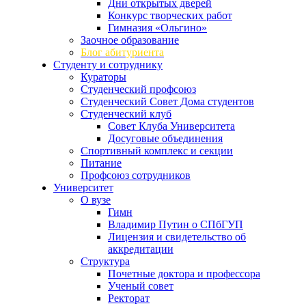
Дни открытых дверей
Конкурс творческих работ
Гимназия «Ольгино»
Заочное образование
Блог абитуриента
Студенту и сотруднику
Кураторы
Студенческий профсоюз
Студенческий Совет Дома студентов
Студенческий клуб
Совет Клуба Университета
Досуговые объединения
Спортивный комплекс и секции
Питание
Профсоюз сотрудников
Университет
О вузе
Гимн
Владимир Путин о СПбГУП
Лицензия и свидетельство об
аккредитации
Структура
Почетные доктора и профессора
Ученый совет
Ректорат