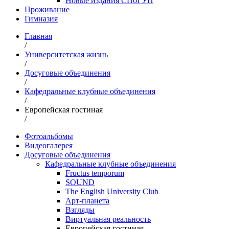
Новые издания СПбГУП
Проживание
Гимназия
Главная
/
Университетская жизнь
/
Досуговые объединения
/
Кафедральные клубные объединения
/
Европейская гостиная
/
Фотоальбомы
Видеогалерея
Досуговые объединения
Кафедральные клубные объединения
Fructus temporum
SOUND
The English University Club
Арт-планета
Взгляды
Виртуальная реальность
Европейская гостиная