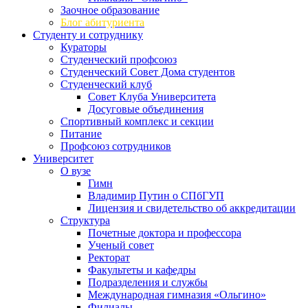
Заочное образование
Блог абитуриента
Студенту и сотруднику
Кураторы
Студенческий профсоюз
Студенческий Совет Дома студентов
Студенческий клуб
Совет Клуба Университета
Досуговые объединения
Спортивный комплекс и секции
Питание
Профсоюз сотрудников
Университет
О вузе
Гимн
Владимир Путин о СПбГУП
Лицензия и свидетельство об аккредитации
Структура
Почетные доктора и профессора
Ученый совет
Ректорат
Факультеты и кафедры
Подразделения и службы
Международная гимназия «Ольгино»
Филиалы