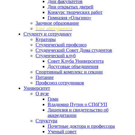
Дни факультетов
Дни открытых дверей
Конкурс творческих работ
Гимназия «Ольгино»
Заочное образование
Блог абитуриента
Студенту и сотруднику
Кураторы
Студенческий профсоюз
Студенческий Совет Дома студентов
Студенческий клуб
Совет Клуба Университета
Досуговые объединения
Спортивный комплекс и секции
Питание
Профсоюз сотрудников
Университет
О вузе
Гимн
Владимир Путин о СПбГУП
Лицензия и свидетельство об
аккредитации
Структура
Почетные доктора и профессора
Ученый совет