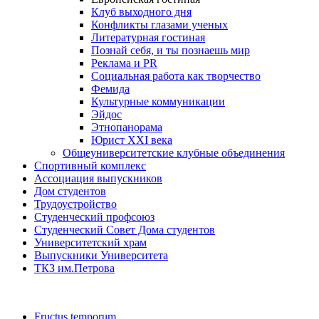
Клуб выходного дня
Конфликты глазами ученых
Литературная гостиная
Познай себя, и ты познаешь мир
Реклама и PR
Социальная работа как творчество
Фемида
Культурные коммуникации
Эйдос
Этнопанорама
Юрист XXI века
Общеуниверситетские клубные объединения
Спортивный комплекс
Ассоциация выпускников
Дом студентов
Трудоустройство
Студенческий профсоюз
Студенческий Совет Дома студентов
Университетский храм
Выпускники Университета
ТКЗ им.Петрова
Fructus temporum