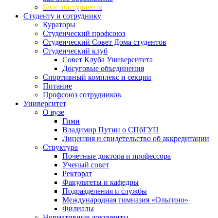
Блог абитуриента
Студенту и сотруднику
Кураторы
Студенческий профсоюз
Студенческий Совет Дома студентов
Студенческий клуб
Совет Клуба Университета
Досуговые объединения
Спортивный комплекс и секции
Питание
Профсоюз сотрудников
Университет
О вузе
Гимн
Владимир Путин о СПбГУП
Лицензия и свидетельство об аккредитации
Структура
Почетные доктора и профессора
Ученый совет
Ректорат
Факультеты и кафедры
Подразделения и службы
Международная гимназия «Ольгино»
Филиалы
Нормативные документы