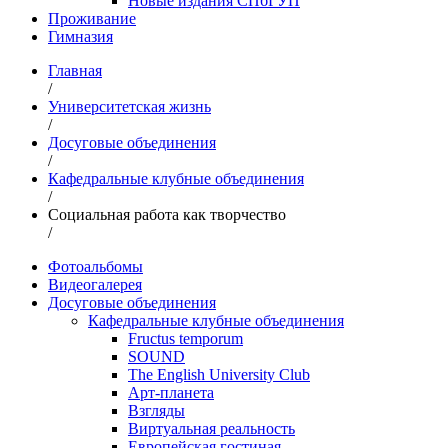
Новые издания СПбГУП
Проживание
Гимназия
Главная
/
Университетская жизнь
/
Досуговые объединения
/
Кафедральные клубные объединения
/
Социальная работа как творчество
/
Фотоальбомы
Видеогалерея
Досуговые объединения
Кафедральные клубные объединения
Fructus temporum
SOUND
The English University Club
Арт-планета
Взгляды
Виртуальная реальность
Европейская гостиная