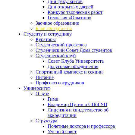
Дни факультетов
Дни открытых дверей
Конкурс творческих работ
Гимназия «Ольгино»
Заочное образование
Блог абитуриента
Студенту и сотруднику
Кураторы
Студенческий профсоюз
Студенческий Совет Дома студентов
Студенческий клуб
Совет Клуба Университета
Досуговые объединения
Спортивный комплекс и секции
Питание
Профсоюз сотрудников
Университет
О вузе
Гимн
Владимир Путин о СПбГУП
Лицензия и свидетельство об
аккредитации
Структура
Почетные доктора и профессора
Ученый совет