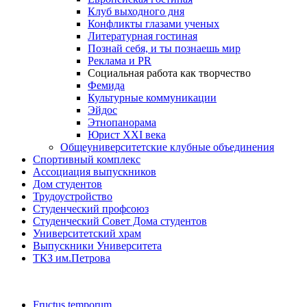
Клуб выходного дня
Конфликты глазами ученых
Литературная гостиная
Познай себя, и ты познаешь мир
Реклама и PR
Социальная работа как творчество
Фемида
Культурные коммуникации
Эйдос
Этнопанорама
Юрист XXI века
Общеуниверситетские клубные объединения
Спортивный комплекс
Ассоциация выпускников
Дом студентов
Трудоустройство
Студенческий профсоюз
Студенческий Совет Дома студентов
Университетский храм
Выпускники Университета
ТКЗ им.Петрова
Fructus temporum