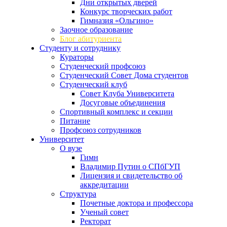
Дни открытых дверей
Конкурс творческих работ
Гимназия «Ольгино»
Заочное образование
Блог абитуриента
Студенту и сотруднику
Кураторы
Студенческий профсоюз
Студенческий Совет Дома студентов
Студенческий клуб
Совет Клуба Университета
Досуговые объединения
Спортивный комплекс и секции
Питание
Профсоюз сотрудников
Университет
О вузе
Гимн
Владимир Путин о СПбГУП
Лицензия и свидетельство об
аккредитации
Структура
Почетные доктора и профессора
Ученый совет
Ректорат