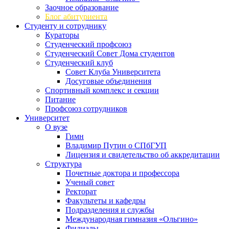
Заочное образование
Блог абитуриента
Студенту и сотруднику
Кураторы
Студенческий профсоюз
Студенческий Совет Дома студентов
Студенческий клуб
Совет Клуба Университета
Досуговые объединения
Спортивный комплекс и секции
Питание
Профсоюз сотрудников
Университет
О вузе
Гимн
Владимир Путин о СПбГУП
Лицензия и свидетельство об аккредитации
Структура
Почетные доктора и профессора
Ученый совет
Ректорат
Факультеты и кафедры
Подразделения и службы
Международная гимназия «Ольгино»
Филиалы