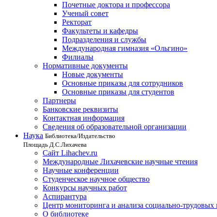
Почетные доктора и профессора
Ученый совет
Ректорат
Факультеты и кафедры
Подразделения и службы
Международная гимназия «Ольгино»
Филиалы
Нормативные документы
Новые документы
Основные приказы для сотрудников
Основные приказы для студентов
Партнеры
Банковские реквизиты
Контактная информация
Сведения об образовательной организации
Наука
Библиотека/Издательство
Площадь Д.С.Лихачева
Сайт Lihachev.ru
Международные Лихачевские научные чтения
Научные конференции
Студенческое научное общество
Конкурсы научных работ
Аспирантура
Центр мониторинга и анализа социально-трудовых
О библиотеке