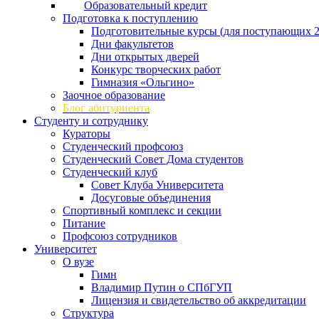
Образовательный кредит
Подготовка к поступлению
Подготовительные курсы (для поступающих 2
Дни факультетов
Дни открытых дверей
Конкурс творческих работ
Гимназия «Ольгино»
Заочное образование
Блог абитуриента
Студенту и сотруднику
Кураторы
Студенческий профсоюз
Студенческий Совет Дома студентов
Студенческий клуб
Совет Клуба Университета
Досуговые объединения
Спортивный комплекс и секции
Питание
Профсоюз сотрудников
Университет
О вузе
Гимн
Владимир Путин о СПбГУП
Лицензия и свидетельство об аккредитации
Структура