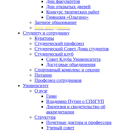
Дни факультетов
Дни открытых дверей
Конкурс творческих работ
Гимназия «Ольгино»
Заочное образование
Блог абитуриента
Студенту и сотруднику
Кураторы
Студенческий профсоюз
Студенческий Совет Дома студентов
Студенческий клуб
Совет Клуба Университета
Досуговые объединения
Спортивный комплекс и секции
Питание
Профсоюз сотрудников
Университет
О вузе
Гимн
Владимир Путин о СПбГУП
Лицензия и свидетельство об
аккредитации
Структура
Почетные доктора и профессора
Ученый совет