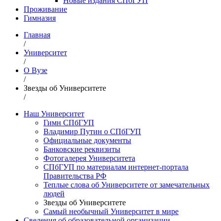
Новые издания СПбГУП
Проживание
Гимназия
Главная
/
Университет
/
О Вузе
/
Звезды об Университете
/
Наш Университет
Гимн СПбГУП
Владимир Путин о СПбГУП
Официальные документы
Банковские реквизиты
Фотогалерея Университета
СПбГУП по материалам интернет-портала
Правительства РФ
Теплые слова об Университете от замечательных
людей
Звезды об Университете
Самый необычный Университет в мире
Сведения об образовательной организации