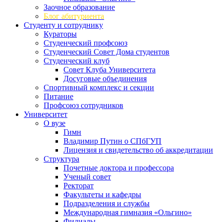
Заочное образование
Блог абитуриента
Студенту и сотруднику
Кураторы
Студенческий профсоюз
Студенческий Совет Дома студентов
Студенческий клуб
Совет Клуба Университета
Досуговые объединения
Спортивный комплекс и секции
Питание
Профсоюз сотрудников
Университет
О вузе
Гимн
Владимир Путин о СПбГУП
Лицензия и свидетельство об аккредитации
Структура
Почетные доктора и профессора
Ученый совет
Ректорат
Факультеты и кафедры
Подразделения и службы
Международная гимназия «Ольгино»
Филиалы