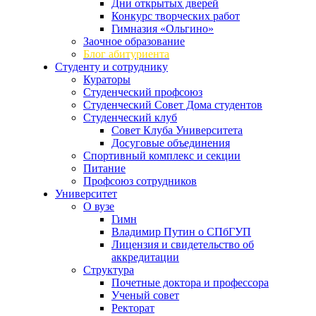
Дни открытых дверей
Конкурс творческих работ
Гимназия «Ольгино»
Заочное образование
Блог абитуриента
Студенту и сотруднику
Кураторы
Студенческий профсоюз
Студенческий Совет Дома студентов
Студенческий клуб
Совет Клуба Университета
Досуговые объединения
Спортивный комплекс и секции
Питание
Профсоюз сотрудников
Университет
О вузе
Гимн
Владимир Путин о СПбГУП
Лицензия и свидетельство об
аккредитации
Структура
Почетные доктора и профессора
Ученый совет
Ректорат