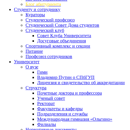
Блог абитуриента
Студенту и сотруднику
Кураторы
Студенческий профсоюз
Студенческий Совет Дома студентов
Студенческий клуб
Совет Клуба Университета
Досуговые объединения
Спортивный комплекс и секции
Питание
Профсоюз сотрудников
Университет
О вузе
Гимн
Владимир Путин о СПбГУП
Лицензия и свидетельство об аккредитации
Структура
Почетные доктора и профессора
Ученый совет
Ректорат
Факультеты и кафедры
Подразделения и службы
Международная гимназия «Ольгино»
Филиалы
Нормативные документы