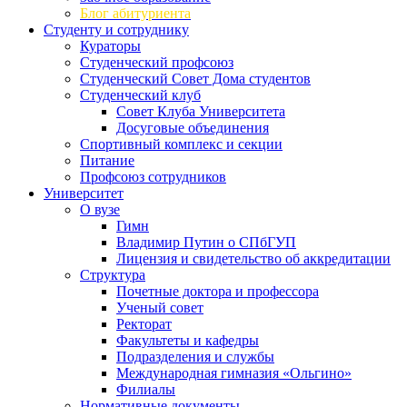
Блог абитуриента
Студенту и сотруднику
Кураторы
Студенческий профсоюз
Студенческий Совет Дома студентов
Студенческий клуб
Совет Клуба Университета
Досуговые объединения
Спортивный комплекс и секции
Питание
Профсоюз сотрудников
Университет
О вузе
Гимн
Владимир Путин о СПбГУП
Лицензия и свидетельство об аккредитации
Структура
Почетные доктора и профессора
Ученый совет
Ректорат
Факультеты и кафедры
Подразделения и службы
Международная гимназия «Ольгино»
Филиалы
Нормативные документы