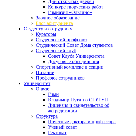
Дни открытых дверей
Конкурс творческих работ
Гимназия «Ольгино»
Заочное образование
Блог абитуриента
Студенту и сотруднику
Кураторы
Студенческий профсоюз
Студенческий Совет Дома студентов
Студенческий клуб
Совет Клуба Университета
Досуговые объединения
Спортивный комплекс и секции
Питание
Профсоюз сотрудников
Университет
О вузе
Гимн
Владимир Путин о СПбГУП
Лицензия и свидетельство об
аккредитации
Структура
Почетные доктора и профессора
Ученый совет
Ректорат