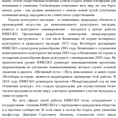
важно, чтобы общественная политика сумела создать новые платформы для
понимания и уважения. Глобализация охватывает весь мир, но она берет
начало дома - она должна начинаться с поиска новый путей углубления
понимания между народами и их совместного существования.
Охрана культурного наследия - от памятников, природных объектов и
произведений искусства до нематериального культурного наследия,
ремесел и культурного самовыражения - находится в центре работы
ЮНЕСКО. Организация разработала новаторские международные
правовые инструменты - в том числе Конвенцию об охране всемирного
культурного и природного наследия 1972 года, Всеобщую декларацию
ЮНЕСКО о культурном разнообразии 2001 года, Конвенцию о сохранении
нематериального культурного наследия 2003 года и Конвенцию об охране и
поощрении разнообразия форм культурного самовыражения 2005 года. На
практическом уровне ЮНЕСКО руководит инновационными проектами,
направленными на улучшение взаимопонимания, которое служит основой
уважения и диалога. «Шелковый путь», «Путь невольников» и книги серии
«Всеобщая история» являются выдающимися примерами этой работы. В
2010 году ЮНЕСКО руководила проектом «Международный год во имя
сближения культур», что создало предпосылки для осуществления более
тысячи программ по всему миру, в которых принимают участие молодежь и
главы государств.
Во всех сферах своей работы ЮНЕСКО тесно сотрудничает с
государствами - членами ЮНЕСКО и с партнерами в гражданском обществе
и в научном сообществе. В этой связи я хотела бы отдать дань уважения
профессору Дмитрию Сергеевичу Лихачеву, основателю этого цикла