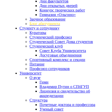
Дни факультетов
Дни открытых дверей
Конкурс творческих работ
Гимназия «Ольгино»
Заочное образование
Блог абитуриента
Студенту и сотруднику
Кураторы
Студенческий профсоюз
Студенческий Совет Дома студентов
Студенческий клуб
Совет Клуба Университета
Досуговые объединения
Спортивный комплекс и секции
Питание
Профсоюз сотрудников
Университет
О вузе
Гимн
Владимир Путин о СПбГУП
Лицензия и свидетельство об
аккредитации
Структура
Почетные доктора и профессора
Ученый совет