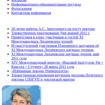
Филиалы
Информационно-образовательные ресурсы
Фотогалерея
Контактная информация
20-летие работы А.С. Запесоцкого на посту ректора
Торжественное празднование Дня знаний 2011 г.
Приветствия в адрес участников и гостей XI
Международных Лихачевских чтений
Из выступлений участников Пленарного заседания об
XI Международных Лихачевских научных чтениях
XI Международные Лихачевские научные чтения, май
2011 года
XIV Международный конкурс «Высший бал(л) или Ум +
Красота = Студент» 28 марта 2011 года
«Избранные лекции Университета»
Торжественная церемония вручения диплома Почетного
доктора СПбГУП и докторской мантии