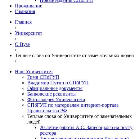
Новые издания СПбГУП
Проживание
Гимназия
Главная
/
Университет
/
О Вузе
/
Теплые слова об Университете от замечательных людей
/
Наш Университет
Гимн СПбГУП
Владимир Путин о СПбГУП
Официальные документы
Банковские реквизиты
Фотогалерея Университета
СПбГУП по материалам интернет-портала
Правительства РФ
Теплые слова об Университете от замечательных
людей
20-летие работы А.С. Запесоцкого на посту
ректора
Торжественное празднование Дня знаний