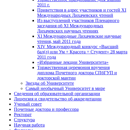
2011 г.
Приветствия в адрес участников и гостей XI
Международных Лихачевских чтений
Из выступлений участников Пленарного
заседания об XI Международных
Лихачевских научных чтениях
XI Международные Лихачевские научные
чтения, май 2011 года
XIV Международный конкурс «Высший
бал(л) или Ум + Красота = Студент» 28 марта
2011 года
«Избранные лекции Университета»
Торжественная церемония вручения
диплома Почетного доктора СПбГУП и
докторской мантии
Звезды об Университете
Самый необычный Университет в мире
Сведения об образовательной организации
Лицензия и свидетельство об аккредитации
Ученый совет
Почетные доктора и профессора
Ректорат
Структура
Научная работа