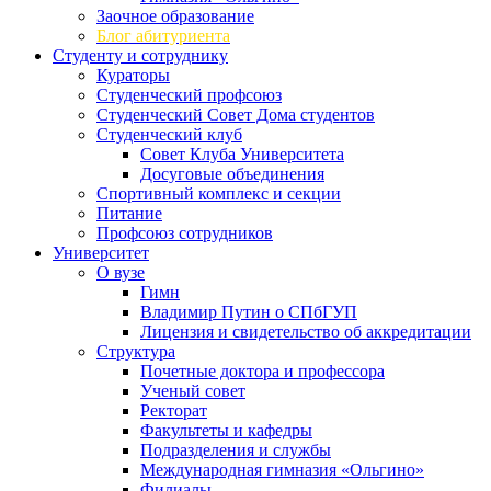
Заочное образование
Блог абитуриента
Студенту и сотруднику
Кураторы
Студенческий профсоюз
Студенческий Совет Дома студентов
Студенческий клуб
Совет Клуба Университета
Досуговые объединения
Спортивный комплекс и секции
Питание
Профсоюз сотрудников
Университет
О вузе
Гимн
Владимир Путин о СПбГУП
Лицензия и свидетельство об аккредитации
Структура
Почетные доктора и профессора
Ученый совет
Ректорат
Факультеты и кафедры
Подразделения и службы
Международная гимназия «Ольгино»
Филиалы