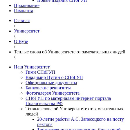
Новые издания СПбГУП
Проживание
Гимназия
Главная
/
Университет
/
О Вузе
/
Теплые слова об Университете от замечательных людей
/
Наш Университет
Гимн СПбГУП
Владимир Путин о СПбГУП
Официальные документы
Банковские реквизиты
Фотогалерея Университета
СПбГУП по материалам интернет-портала
Правительства РФ
Теплые слова об Университете от замечательных
людей
20-летие работы А.С. Запесоцкого на посту
ректора
Торжественное празднование Дня знаний