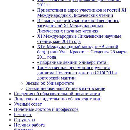
2011 г.
Приветствия в адрес участников и гостей XI
Международных Лихачевских чтений
Из выступлений участников Пленарного
заседания об XI Международных
Лихачевских научных чтениях
XI Международные Лихачевские научные
чтения, май 2011 года
XIV Международный конкурс «Высший
бал(л) или Ум + Красота = Студент» 28 марта
2011 года
«Избранные лекции Университета»
Торжественная церемония вручения
диплома Почетного доктора СПбГУП и
докторской мантии
Звезды об Университете
Самый необычный Университет в мире
Сведения об образовательной организации
Лицензия и свидетельство об аккредитации
Ученый совет
Почетные доктора и профессора
Ректорат
Структура
Научная работа