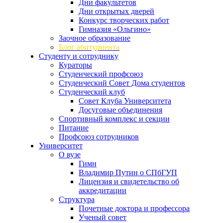
Дни факультетов
Дни открытых дверей
Конкурс творческих работ
Гимназия «Ольгино»
Заочное образование
Блог абитуриента
Студенту и сотруднику
Кураторы
Студенческий профсоюз
Студенческий Совет Дома студентов
Студенческий клуб
Совет Клуба Университета
Досуговые объединения
Спортивный комплекс и секции
Питание
Профсоюз сотрудников
Университет
О вузе
Гимн
Владимир Путин о СПбГУП
Лицензия и свидетельство об
аккредитации
Структура
Почетные доктора и профессора
Ученый совет