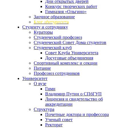
Дни открытых дверей
Конкурс творческих работ
Гимназия «Ольгино»
Заочное образование
Блог абитуриента
Студенту и сотруднику
Кураторы
Студенческий профсоюз
Студенческий Совет Дома студентов
Студенческий клуб
Совет Клуба Университета
Досуговые объединения
Спортивный комплекс и секции
Питание
Профсоюз сотрудников
Университет
О вузе
Гимн
Владимир Путин о СПбГУП
Лицензия и свидетельство об
аккредитации
Структура
Почетные доктора и профессора
Ученый совет
Ректорат