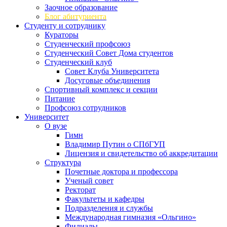
Заочное образование
Блог абитуриента
Студенту и сотруднику
Кураторы
Студенческий профсоюз
Студенческий Совет Дома студентов
Студенческий клуб
Совет Клуба Университета
Досуговые объединения
Спортивный комплекс и секции
Питание
Профсоюз сотрудников
Университет
О вузе
Гимн
Владимир Путин о СПбГУП
Лицензия и свидетельство об аккредитации
Структура
Почетные доктора и профессора
Ученый совет
Ректорат
Факультеты и кафедры
Подразделения и службы
Международная гимназия «Ольгино»
Филиалы