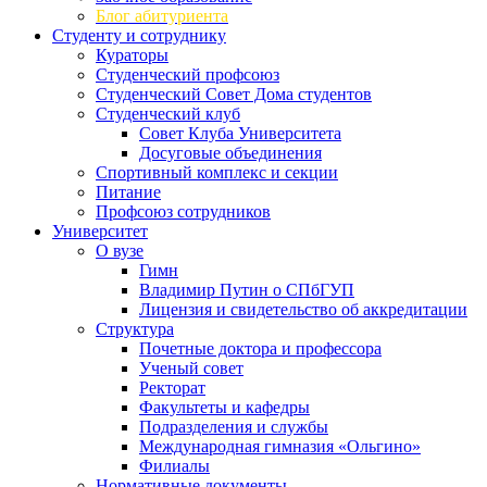
Блог абитуриента
Студенту и сотруднику
Кураторы
Студенческий профсоюз
Студенческий Совет Дома студентов
Студенческий клуб
Совет Клуба Университета
Досуговые объединения
Спортивный комплекс и секции
Питание
Профсоюз сотрудников
Университет
О вузе
Гимн
Владимир Путин о СПбГУП
Лицензия и свидетельство об аккредитации
Структура
Почетные доктора и профессора
Ученый совет
Ректорат
Факультеты и кафедры
Подразделения и службы
Международная гимназия «Ольгино»
Филиалы
Нормативные документы