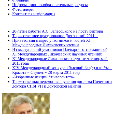
Филиалы
Информационно-образовательные ресурсы
Фотогалерея
Контактная информация
20-летие работы А.С. Запесоцкого на посту ректора
Торжественное празднование Дня знаний 2011 г.
Приветствия в адрес участников и гостей XI
Международных Лихачевских чтений
Из выступлений участников Пленарного заседания об
XI Международных Лихачевских научных чтениях
XI Международные Лихачевские научные чтения, май
2011 года
XIV Международный конкурс «Высший бал(л) или Ум +
Красота = Студент» 28 марта 2011 года
«Избранные лекции Университета»
Торжественная церемония вручения диплома Почетного
доктора СПбГУП и докторской мантии