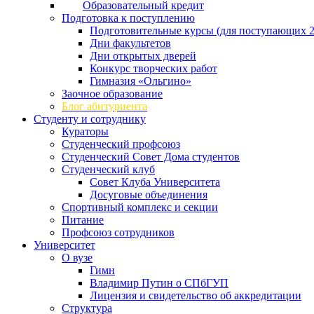
Образовательный кредит
Подготовка к поступлению
Подготовительные курсы (для поступающих 2
Дни факультетов
Дни открытых дверей
Конкурс творческих работ
Гимназия «Ольгино»
Заочное образование
Блог абитуриента
Студенту и сотруднику
Кураторы
Студенческий профсоюз
Студенческий Совет Дома студентов
Студенческий клуб
Совет Клуба Университета
Досуговые объединения
Спортивный комплекс и секции
Питание
Профсоюз сотрудников
Университет
О вузе
Гимн
Владимир Путин о СПбГУП
Лицензия и свидетельство об аккредитации
Структура