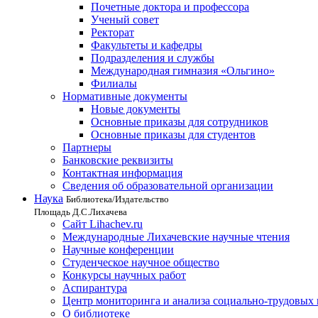
Почетные доктора и профессора
Ученый совет
Ректорат
Факультеты и кафедры
Подразделения и службы
Международная гимназия «Ольгино»
Филиалы
Нормативные документы
Новые документы
Основные приказы для сотрудников
Основные приказы для студентов
Партнеры
Банковские реквизиты
Контактная информация
Сведения об образовательной организации
Наука
Библиотека/Издательство
Площадь Д.С.Лихачева
Сайт Lihachev.ru
Международные Лихачевские научные чтения
Научные конференции
Студенческое научное общество
Конкурсы научных работ
Аспирантура
Центр мониторинга и анализа социально-трудовых
О библиотеке