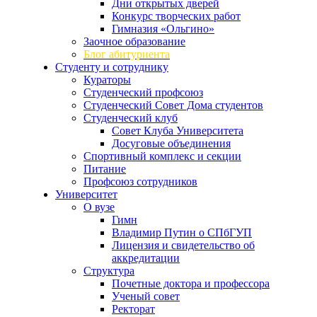
Дни открытых дверей
Конкурс творческих работ
Гимназия «Ольгино»
Заочное образование
Блог абитуриента
Студенту и сотруднику
Кураторы
Студенческий профсоюз
Студенческий Совет Дома студентов
Студенческий клуб
Совет Клуба Университета
Досуговые объединения
Спортивный комплекс и секции
Питание
Профсоюз сотрудников
Университет
О вузе
Гимн
Владимир Путин о СПбГУП
Лицензия и свидетельство об
аккредитации
Структура
Почетные доктора и профессора
Ученый совет
Ректорат