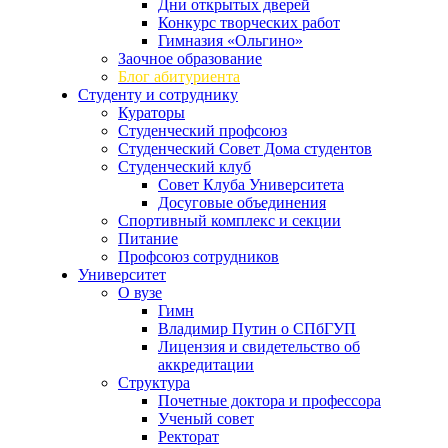
Дни открытых дверей
Конкурс творческих работ
Гимназия «Ольгино»
Заочное образование
Блог абитуриента
Студенту и сотруднику
Кураторы
Студенческий профсоюз
Студенческий Совет Дома студентов
Студенческий клуб
Совет Клуба Университета
Досуговые объединения
Спортивный комплекс и секции
Питание
Профсоюз сотрудников
Университет
О вузе
Гимн
Владимир Путин о СПбГУП
Лицензия и свидетельство об
аккредитации
Структура
Почетные доктора и профессора
Ученый совет
Ректорат