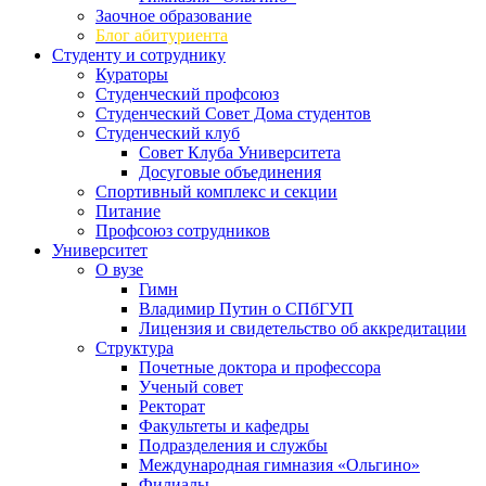
Заочное образование
Блог абитуриента
Студенту и сотруднику
Кураторы
Студенческий профсоюз
Студенческий Совет Дома студентов
Студенческий клуб
Совет Клуба Университета
Досуговые объединения
Спортивный комплекс и секции
Питание
Профсоюз сотрудников
Университет
О вузе
Гимн
Владимир Путин о СПбГУП
Лицензия и свидетельство об аккредитации
Структура
Почетные доктора и профессора
Ученый совет
Ректорат
Факультеты и кафедры
Подразделения и службы
Международная гимназия «Ольгино»
Филиалы