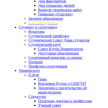
Дни факультетов
Дни открытых дверей
Конкурс творческих работ
Гимназия «Ольгино»
Заочное образование
Блог абитуриента
Студенту и сотруднику
Кураторы
Студенческий профсоюз
Студенческий Совет Дома студентов
Студенческий клуб
Совет Клуба Университета
Досуговые объединения
Спортивный комплекс и секции
Питание
Профсоюз сотрудников
Университет
О вузе
Гимн
Владимир Путин о СПбГУП
Лицензия и свидетельство об
аккредитации
Структура
Почетные доктора и профессора
Ученый совет