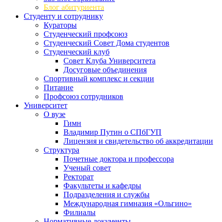
Блог абитуриента
Студенту и сотруднику
Кураторы
Студенческий профсоюз
Студенческий Совет Дома студентов
Студенческий клуб
Совет Клуба Университета
Досуговые объединения
Спортивный комплекс и секции
Питание
Профсоюз сотрудников
Университет
О вузе
Гимн
Владимир Путин о СПбГУП
Лицензия и свидетельство об аккредитации
Структура
Почетные доктора и профессора
Ученый совет
Ректорат
Факультеты и кафедры
Подразделения и службы
Международная гимназия «Ольгино»
Филиалы
Нормативные документы