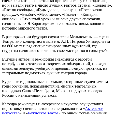
спектакли которого не только принесли славу их создателю,
но и вывели театр в число лучших театров страны. «Коллеги»,
«Глоток свободы», «Будь здоров, школяр!», «После казни
прошу...», «Бемби», «Месс-менд», «Гамлет», «Комедия
ошибок», «Открытый урок» и многие другие спектакли,
сочиненные З.Я Корогодским и его коллективом, вошли в
историю мирового театра.
В распоряжении будущих служителей Мельпомены — сцена
Театрально-концертного зала им. А.П. Петрова Университета
на 800 мест и ряд специализированных аудиторий, где
студенты начинают оттачивать свое мастерство в годы учебы.
Будущие актеры и режиссеры знакомятся с работой
петербургских театров и творческих объединений, проходя
ознакомительную, учебную и преддипломную практики, на
театральных подмостках лучших театров города.
Курсовые и дипломные спектакли, созданные студентами за
годы обучения, показываются на многих театральных
площадках Санкт-Петербурга, Москвы и других городов
России с неизменным успехом.
Кафедра режиссуры и актерского искусства осуществляет
подготовку специалистов по специальностям «
Актерское
искусство
» и «
Режиссура театра
» по очной форме обучения.