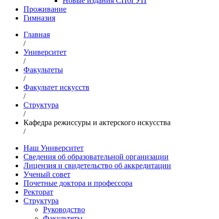
Новые издания СПбГУП
Проживание
Гимназия
Главная
/
Университет
/
Факультеты
/
Факультет искусств
/
Структура
/
Кафедра режиссуры и актерского искусства
/
Наш Университет
Сведения об образовательной организации
Лицензия и свидетельство об аккредитации
Ученый совет
Почетные доктора и профессора
Ректорат
Структура
Руководство
Факультеты