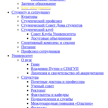
Заочное образование
Блог абитуриента
Студенту и сотруднику
Кураторы
Студенческий профсоюз
Студенческий Совет Дома студентов
Студенческий клуб
Совет Клуба Университета
Досуговые объединения
Спортивный комплекс и секции
Питание
Профсоюз сотрудников
Университет
О вузе
Гимн
Владимир Путин о СПбГУП
Лицензия и свидетельство об аккредитации
Структура
Почетные доктора и профессора
Ученый совет
Ректорат
Факультеты и кафедры
Подразделения и службы
Международная гимназия «Ольгино»
Филиалы