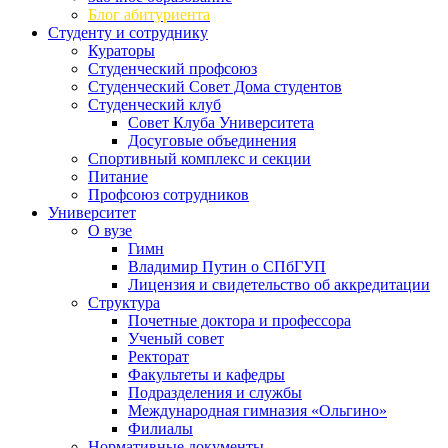
Блог абитуриента
Студенту и сотруднику
Кураторы
Студенческий профсоюз
Студенческий Совет Дома студентов
Студенческий клуб
Совет Клуба Университета
Досуговые объединения
Спортивный комплекс и секции
Питание
Профсоюз сотрудников
Университет
О вузе
Гимн
Владимир Путин о СПбГУП
Лицензия и свидетельство об аккредитации
Структура
Почетные доктора и профессора
Ученый совет
Ректорат
Факультеты и кафедры
Подразделения и службы
Международная гимназия «Ольгино»
Филиалы
Нормативные документы