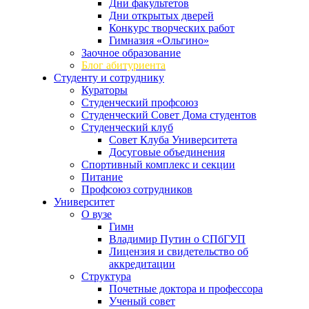
Дни факультетов
Дни открытых дверей
Конкурс творческих работ
Гимназия «Ольгино»
Заочное образование
Блог абитуриента
Студенту и сотруднику
Кураторы
Студенческий профсоюз
Студенческий Совет Дома студентов
Студенческий клуб
Совет Клуба Университета
Досуговые объединения
Спортивный комплекс и секции
Питание
Профсоюз сотрудников
Университет
О вузе
Гимн
Владимир Путин о СПбГУП
Лицензия и свидетельство об
аккредитации
Структура
Почетные доктора и профессора
Ученый совет