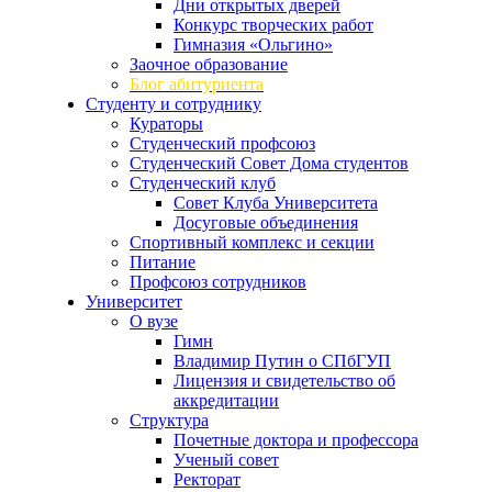
Дни открытых дверей
Конкурс творческих работ
Гимназия «Ольгино»
Заочное образование
Блог абитуриента
Студенту и сотруднику
Кураторы
Студенческий профсоюз
Студенческий Совет Дома студентов
Студенческий клуб
Совет Клуба Университета
Досуговые объединения
Спортивный комплекс и секции
Питание
Профсоюз сотрудников
Университет
О вузе
Гимн
Владимир Путин о СПбГУП
Лицензия и свидетельство об
аккредитации
Структура
Почетные доктора и профессора
Ученый совет
Ректорат