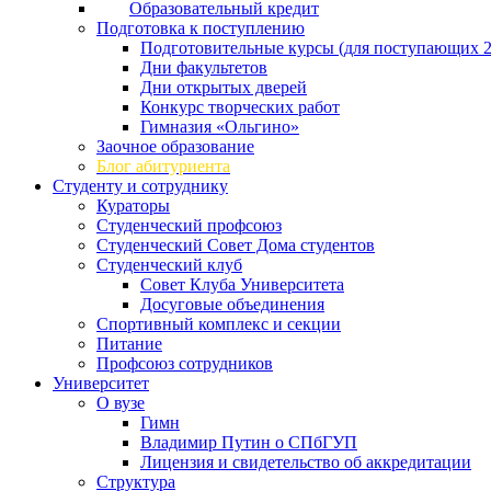
Образовательный кредит
Подготовка к поступлению
Подготовительные курсы (для поступающих 2
Дни факультетов
Дни открытых дверей
Конкурс творческих работ
Гимназия «Ольгино»
Заочное образование
Блог абитуриента
Студенту и сотруднику
Кураторы
Студенческий профсоюз
Студенческий Совет Дома студентов
Студенческий клуб
Совет Клуба Университета
Досуговые объединения
Спортивный комплекс и секции
Питание
Профсоюз сотрудников
Университет
О вузе
Гимн
Владимир Путин о СПбГУП
Лицензия и свидетельство об аккредитации
Структура