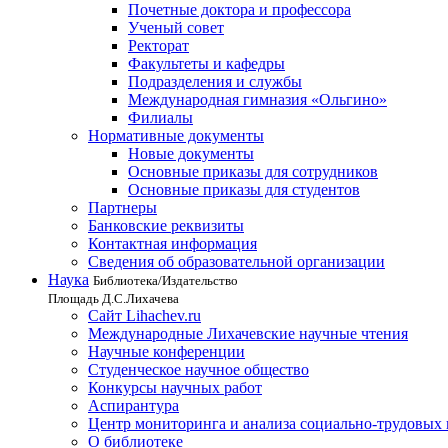
Почетные доктора и профессора
Ученый совет
Ректорат
Факультеты и кафедры
Подразделения и службы
Международная гимназия «Ольгино»
Филиалы
Нормативные документы
Новые документы
Основные приказы для сотрудников
Основные приказы для студентов
Партнеры
Банковские реквизиты
Контактная информация
Сведения об образовательной организации
Наука
Библиотека/Издательство
Площадь Д.С.Лихачева
Сайт Lihachev.ru
Международные Лихачевские научные чтения
Научные конференции
Студенческое научное общество
Конкурсы научных работ
Аспирантура
Центр мониторинга и анализа социально-трудовых
О библиотеке