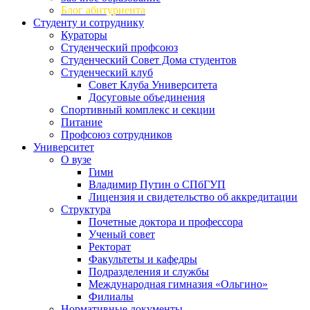
Блог абитуриента
Студенту и сотруднику
Кураторы
Студенческий профсоюз
Студенческий Совет Дома студентов
Студенческий клуб
Совет Клуба Университета
Досуговые объединения
Спортивный комплекс и секции
Питание
Профсоюз сотрудников
Университет
О вузе
Гимн
Владимир Путин о СПбГУП
Лицензия и свидетельство об аккредитации
Структура
Почетные доктора и профессора
Ученый совет
Ректорат
Факультеты и кафедры
Подразделения и службы
Международная гимназия «Ольгино»
Филиалы
Нормативные документы