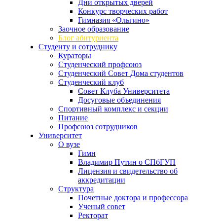
Дни открытых дверей
Конкурс творческих работ
Гимназия «Ольгино»
Заочное образование
Блог абитуриента
Студенту и сотруднику
Кураторы
Студенческий профсоюз
Студенческий Совет Дома студентов
Студенческий клуб
Совет Клуба Университета
Досуговые объединения
Спортивный комплекс и секции
Питание
Профсоюз сотрудников
Университет
О вузе
Гимн
Владимир Путин о СПбГУП
Лицензия и свидетельство об
аккредитации
Структура
Почетные доктора и профессора
Ученый совет
Ректорат