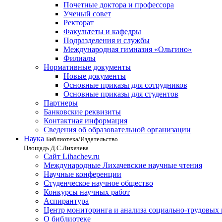
Почетные доктора и профессора
Ученый совет
Ректорат
Факультеты и кафедры
Подразделения и службы
Международная гимназия «Ольгино»
Филиалы
Нормативные документы
Новые документы
Основные приказы для сотрудников
Основные приказы для студентов
Партнеры
Банковские реквизиты
Контактная информация
Сведения об образовательной организации
Наука
Библиотека/Издательство
Площадь Д.С.Лихачева
Сайт Lihachev.ru
Международные Лихачевские научные чтения
Научные конференции
Студенческое научное общество
Конкурсы научных работ
Аспирантура
Центр мониторинга и анализа социально-трудовых
О библиотеке