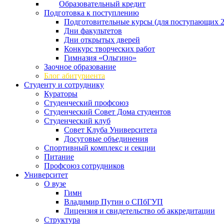
Образовательный кредит
Подготовка к поступлению
Подготовительные курсы (для поступающих 2
Дни факультетов
Дни открытых дверей
Конкурс творческих работ
Гимназия «Ольгино»
Заочное образование
Блог абитуриента
Студенту и сотруднику
Кураторы
Студенческий профсоюз
Студенческий Совет Дома студентов
Студенческий клуб
Совет Клуба Университета
Досуговые объединения
Спортивный комплекс и секции
Питание
Профсоюз сотрудников
Университет
О вузе
Гимн
Владимир Путин о СПбГУП
Лицензия и свидетельство об аккредитации
Структура