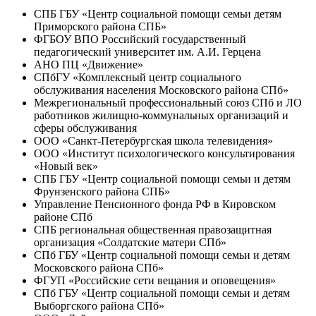
Экономическая конфликтология
СПБ ГБУ «Центр социальной помощи семьи детям
Конфликтология международных отношений
Приморского района СПБ»
Конфликтология духовной сферы
ФГБОУ ВПО Российский государственный
Юридическая конфликтология
педагогический университет им. А.И. Герцена
Педагогическая конфликтология
АНО ПЦ «Движение»
Технологии урегулирования конфликтов и укрепления
СПбГУ «Комплексный центр социального
мира
обслуживания населения Московского района СПб»
Практикум по дипломному проектированию
Межрегиональный профессиональный союз СПб и ЛО
Социальное партнерство (профсоюзы)
работников жилищно-коммунальных организаций и
Государственное урегулирование конфликтов и
сферы обслуживания
трудовой арбитраж
ООО «Санкт-Петербургская школа телевидения»
Безопасность жизнедеятельности
ООО «Институт психологического консультирования
Введение в историю и теорию институтов
«Новый век»
конфликторазрешения и поддержания мира
СПБ ГБУ «Центр социальной помощи семьи и детям
История социально-трудовых конфликтов
Фрунзенского района СПБ»
Организационно-управленческая конфликтология
Управление Пенсионного фонда РФ в Кировском
Посредничество (медиация)
районе СПб
СПБ региональная общественная правозащитная
организация «Солдатские матери СПб»
СПб ГБУ «Центр социальной помощи семьи и детям
Московского района СПб»
ФГУП «Российские сети вещания и оповещения»
СПб ГБУ «Центр социальной помощи семьи и детям
Выборгского района СПб»