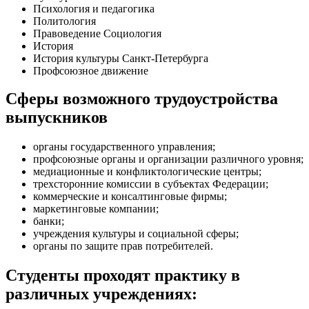
Психология и педагогика
Политология
Правоведение Социология
История
История культуры Санкт-Петербурга
Профсоюзное движение
Физическая культура
Сферы возможного трудоустройства
II. Математический и естественно - научный цикл
выпускников
Математика
Информатика
органы государственного управления;
Концепции современного естествознания
профсоюзные органы и организации различного уровня;
Экология
медиационные и конфликтологические центры;
Инновационный менеджмент
трехсторонние комиссии в субъектах Федерации;
коммерческие и консалтинговые фирмы;
III. Общепрофессиональные
маркетинговые компании;
банки;
Введение в конфликтологию
учреждения культуры и социальной сферы;
Общая конфликтология
органы по защите прав потребителей.
История конфликтологии
Социология конфликта
Студенты проходят практику в
Политическая конфликтология
Философия конфликта и мира
различных учреждениях:
Психология конфликта