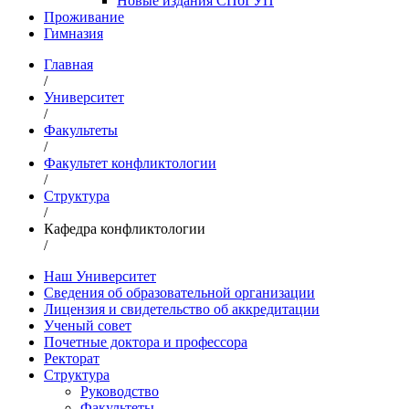
Новые издания СПбГУП
Проживание
Гимназия
Главная
/
Университет
/
Факультеты
/
Факультет конфликтологии
/
Структура
/
Кафедра конфликтологии
/
Наш Университет
Сведения об образовательной организации
Лицензия и свидетельство об аккредитации
Ученый совет
Почетные доктора и профессора
Ректорат
Структура
Руководство
Факультеты