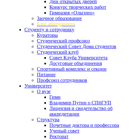
Дни открытых дверей
Конкурс творческих работ
Гимназия «Ольгино»
Заочное образование
Блог абитуриента
Студенту и сотруднику
Кураторы
Студенческий профсоюз
Студенческий Совет Дома студентов
Студенческий клуб
Совет Клуба Университета
Досуговые объединения
Спортивный комплекс и секции
Питание
Профсоюз сотрудников
Университет
О вузе
Гимн
Владимир Путин о СПбГУП
Лицензия и свидетельство об
аккредитации
Структура
Почетные доктора и профессора
Ученый совет
Ректорат