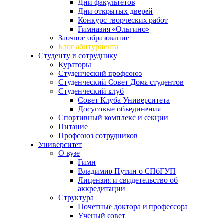
Дни факультетов
Дни открытых дверей
Конкурс творческих работ
Гимназия «Ольгино»
Заочное образование
Блог абитуриента
Студенту и сотруднику
Кураторы
Студенческий профсоюз
Студенческий Совет Дома студентов
Студенческий клуб
Совет Клуба Университета
Досуговые объединения
Спортивный комплекс и секции
Питание
Профсоюз сотрудников
Университет
О вузе
Гимн
Владимир Путин о СПбГУП
Лицензия и свидетельство об
аккредитации
Структура
Почетные доктора и профессора
Ученый совет