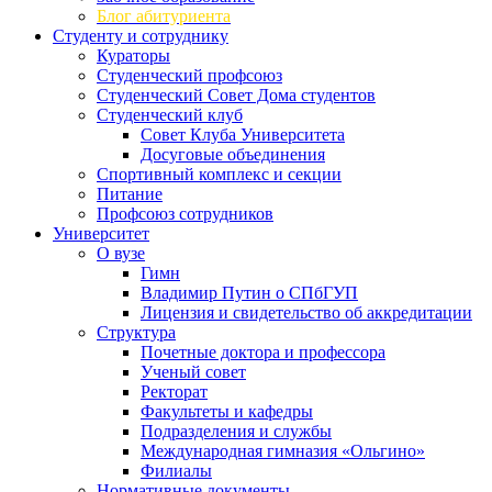
Блог абитуриента
Студенту и сотруднику
Кураторы
Студенческий профсоюз
Студенческий Совет Дома студентов
Студенческий клуб
Совет Клуба Университета
Досуговые объединения
Спортивный комплекс и секции
Питание
Профсоюз сотрудников
Университет
О вузе
Гимн
Владимир Путин о СПбГУП
Лицензия и свидетельство об аккредитации
Структура
Почетные доктора и профессора
Ученый совет
Ректорат
Факультеты и кафедры
Подразделения и службы
Международная гимназия «Ольгино»
Филиалы
Нормативные документы