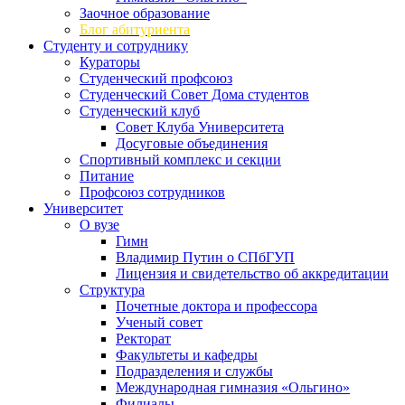
Заочное образование
Блог абитуриента
Студенту и сотруднику
Кураторы
Студенческий профсоюз
Студенческий Совет Дома студентов
Студенческий клуб
Совет Клуба Университета
Досуговые объединения
Спортивный комплекс и секции
Питание
Профсоюз сотрудников
Университет
О вузе
Гимн
Владимир Путин о СПбГУП
Лицензия и свидетельство об аккредитации
Структура
Почетные доктора и профессора
Ученый совет
Ректорат
Факультеты и кафедры
Подразделения и службы
Международная гимназия «Ольгино»
Филиалы