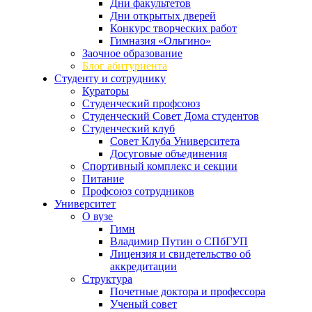
Дни факультетов
Дни открытых дверей
Конкурс творческих работ
Гимназия «Ольгино»
Заочное образование
Блог абитуриента
Студенту и сотруднику
Кураторы
Студенческий профсоюз
Студенческий Совет Дома студентов
Студенческий клуб
Совет Клуба Университета
Досуговые объединения
Спортивный комплекс и секции
Питание
Профсоюз сотрудников
Университет
О вузе
Гимн
Владимир Путин о СПбГУП
Лицензия и свидетельство об
аккредитации
Структура
Почетные доктора и профессора
Ученый совет