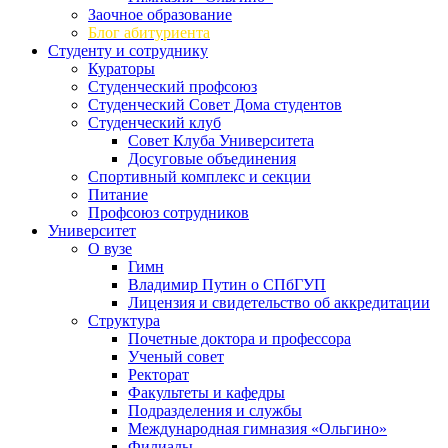
Заочное образование
Блог абитуриента
Студенту и сотруднику
Кураторы
Студенческий профсоюз
Студенческий Совет Дома студентов
Студенческий клуб
Совет Клуба Университета
Досуговые объединения
Спортивный комплекс и секции
Питание
Профсоюз сотрудников
Университет
О вузе
Гимн
Владимир Путин о СПбГУП
Лицензия и свидетельство об аккредитации
Структура
Почетные доктора и профессора
Ученый совет
Ректорат
Факультеты и кафедры
Подразделения и службы
Международная гимназия «Ольгино»
Филиалы