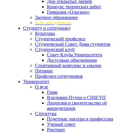
Дни открытых дверей
Конкурс творческих работ
Гимназия «Ольгино»
Заочное образование
Блог абитуриента
Студенту и сотруднику
Кураторы
Студенческий профсоюз
Студенческий Совет Дома студентов
Студенческий клуб
Совет Клуба Университета
Досуговые объединения
Спортивный комплекс и секции
Питание
Профсоюз сотрудников
Университет
О вузе
Гимн
Владимир Путин о СПбГУП
Лицензия и свидетельство об
аккредитации
Структура
Почетные доктора и профессора
Ученый совет
Ректорат