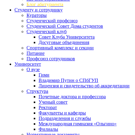
Блог абитуриента
Студенту и сотруднику
Кураторы
Студенческий профсоюз
Студенческий Совет Дома студентов
Студенческий клуб
Совет Клуба Университета
Досуговые объединения
Спортивный комплекс и секции
Питание
Профсоюз сотрудников
Университет
О вузе
Гимн
Владимир Путин о СПбГУП
Лицензия и свидетельство об аккредитации
Структура
Почетные доктора и профессора
Ученый совет
Ректорат
Факультеты и кафедры
Подразделения и службы
Международная гимназия «Ольгино»
Филиалы
Нормативные документы