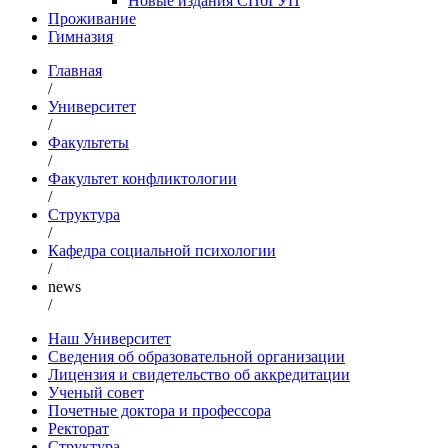
Новые издания СПбГУП
Проживание
Гимназия
Главная
/
Университет
/
Факультеты
/
Факультет конфликтологии
/
Структура
/
Кафедра социальной психологии
/
news
/
Наш Университет
Сведения об образовательной организации
Лицензия и свидетельство об аккредитации
Ученый совет
Почетные доктора и профессора
Ректорат
Структура