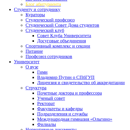
Блог абитуриента
Студенту и сотруднику
Кураторы
Студенческий профсоюз
Студенческий Совет Дома студентов
Студенческий клуб
Совет Клуба Университета
Досуговые объединения
Спортивный комплекс и секции
Питание
Профсоюз сотрудников
Университет
О вузе
Гимн
Владимир Путин о СПбГУП
Лицензия и свидетельство об аккредитации
Структура
Почетные доктора и профессора
Ученый совет
Ректорат
Факультеты и кафедры
Подразделения и службы
Международная гимназия «Ольгино»
Филиалы
Нормативные документы