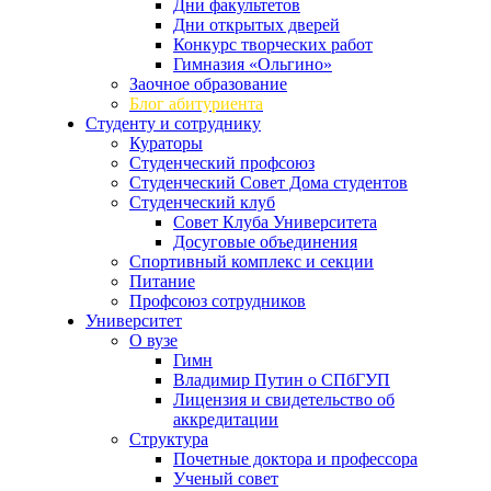
Дни факультетов
Дни открытых дверей
Конкурс творческих работ
Гимназия «Ольгино»
Заочное образование
Блог абитуриента
Студенту и сотруднику
Кураторы
Студенческий профсоюз
Студенческий Совет Дома студентов
Студенческий клуб
Совет Клуба Университета
Досуговые объединения
Спортивный комплекс и секции
Питание
Профсоюз сотрудников
Университет
О вузе
Гимн
Владимир Путин о СПбГУП
Лицензия и свидетельство об
аккредитации
Структура
Почетные доктора и профессора
Ученый совет