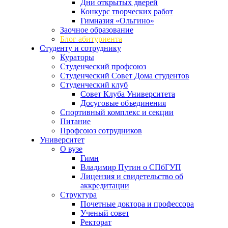
Дни открытых дверей
Конкурс творческих работ
Гимназия «Ольгино»
Заочное образование
Блог абитуриента
Студенту и сотруднику
Кураторы
Студенческий профсоюз
Студенческий Совет Дома студентов
Студенческий клуб
Совет Клуба Университета
Досуговые объединения
Спортивный комплекс и секции
Питание
Профсоюз сотрудников
Университет
О вузе
Гимн
Владимир Путин о СПбГУП
Лицензия и свидетельство об
аккредитации
Структура
Почетные доктора и профессора
Ученый совет
Ректорат