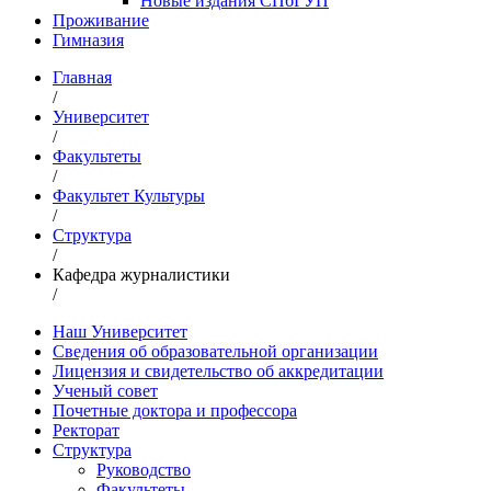
Новые издания СПбГУП
Проживание
Гимназия
Главная
/
Университет
/
Факультеты
/
Факультет Культуры
/
Структура
/
Кафедра журналистики
/
Наш Университет
Сведения об образовательной организации
Лицензия и свидетельство об аккредитации
Ученый совет
Почетные доктора и профессора
Ректорат
Структура
Руководство
Факультеты