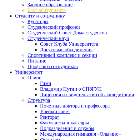
Заочное образование
Блог абитуриента
Студенту и сотруднику
Кураторы
Студенческий профсоюз
Студенческий Совет Дома студентов
Студенческий клуб
Совет Клуба Университета
Досуговые объединения
Спортивный комплекс и секции
Питание
Профсоюз сотрудников
Университет
О вузе
Гимн
Владимир Путин о СПбГУП
Лицензия и свидетельство об аккредитации
Структура
Почетные доктора и профессора
Ученый совет
Ректорат
Факультеты и кафедры
Подразделения и службы
Международная гимназия «Ольгино»
Филиалы