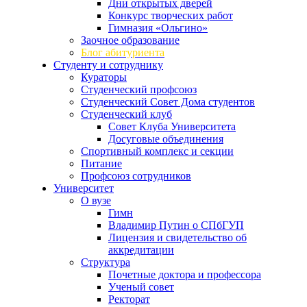
Дни открытых дверей
Конкурс творческих работ
Гимназия «Ольгино»
Заочное образование
Блог абитуриента
Студенту и сотруднику
Кураторы
Студенческий профсоюз
Студенческий Совет Дома студентов
Студенческий клуб
Совет Клуба Университета
Досуговые объединения
Спортивный комплекс и секции
Питание
Профсоюз сотрудников
Университет
О вузе
Гимн
Владимир Путин о СПбГУП
Лицензия и свидетельство об
аккредитации
Структура
Почетные доктора и профессора
Ученый совет
Ректорат