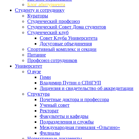
Блог абитуриента
Студенту и сотруднику
Кураторы
Студенческий профсоюз
Студенческий Совет Дома студентов
Студенческий клуб
Совет Клуба Университета
Досуговые объединения
Спортивный комплекс и секции
Питание
Профсоюз сотрудников
Университет
О вузе
Гимн
Владимир Путин о СПбГУП
Лицензия и свидетельство об аккредитации
Структура
Почетные доктора и профессора
Ученый совет
Ректорат
Факультеты и кафедры
Подразделения и службы
Международная гимназия «Ольгино»
Филиалы
Нормативные документы