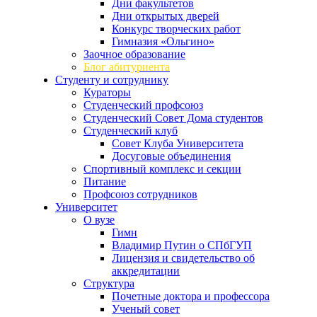
Дни факультетов
Дни открытых дверей
Конкурс творческих работ
Гимназия «Ольгино»
Заочное образование
Блог абитуриента
Студенту и сотруднику
Кураторы
Студенческий профсоюз
Студенческий Совет Дома студентов
Студенческий клуб
Совет Клуба Университета
Досуговые объединения
Спортивный комплекс и секции
Питание
Профсоюз сотрудников
Университет
О вузе
Гимн
Владимир Путин о СПбГУП
Лицензия и свидетельство об
аккредитации
Структура
Почетные доктора и профессора
Ученый совет