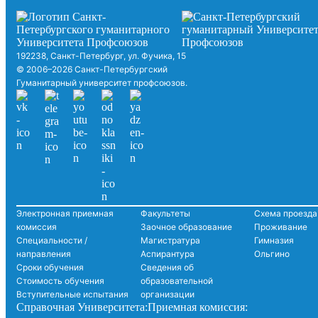
192238, Санкт-Петербург, ул. Фучика, 15
© 2006–2026 Санкт-Петербургский
Гуманитарный университет профсоюзов.
Электронная приемная
Факультеты
Схема проезда
комиссия
Заочное образование
Проживание
Специальности /
Магистратура
Гимназия
направления
Аспирантура
Ольгино
Сроки обучения
Сведения об
Стоимость обучения
образовательной
Вступительные испытания
организации
Справочная Университета:
Приемная комиссия: