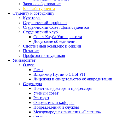
Заочное образование
Блог абитуриента
Студенту и сотруднику
Кураторы
Студенческий профсоюз
Студенческий Совет Дома студентов
Студенческий клуб
Совет Клуба Университета
Досуговые объединения
Спортивный комплекс и секции
Питание
Профсоюз сотрудников
Университет
О вузе
Гимн
Владимир Путин о СПбГУП
Лицензия и свидетельство об аккредитации
Структура
Почетные доктора и профессора
Ученый совет
Ректорат
Факультеты и кафедры
Подразделения и службы
Международная гимназия «Ольгино»
Филиалы