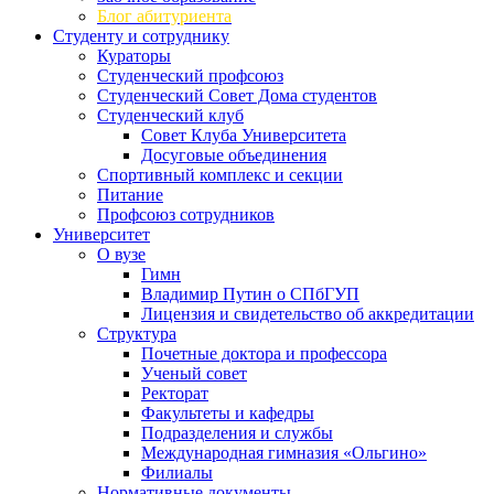
Блог абитуриента
Студенту и сотруднику
Кураторы
Студенческий профсоюз
Студенческий Совет Дома студентов
Студенческий клуб
Совет Клуба Университета
Досуговые объединения
Спортивный комплекс и секции
Питание
Профсоюз сотрудников
Университет
О вузе
Гимн
Владимир Путин о СПбГУП
Лицензия и свидетельство об аккредитации
Структура
Почетные доктора и профессора
Ученый совет
Ректорат
Факультеты и кафедры
Подразделения и службы
Международная гимназия «Ольгино»
Филиалы
Нормативные документы