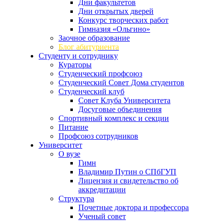
Дни факультетов
Дни открытых дверей
Конкурс творческих работ
Гимназия «Ольгино»
Заочное образование
Блог абитуриента
Студенту и сотруднику
Кураторы
Студенческий профсоюз
Студенческий Совет Дома студентов
Студенческий клуб
Совет Клуба Университета
Досуговые объединения
Спортивный комплекс и секции
Питание
Профсоюз сотрудников
Университет
О вузе
Гимн
Владимир Путин о СПбГУП
Лицензия и свидетельство об
аккредитации
Структура
Почетные доктора и профессора
Ученый совет