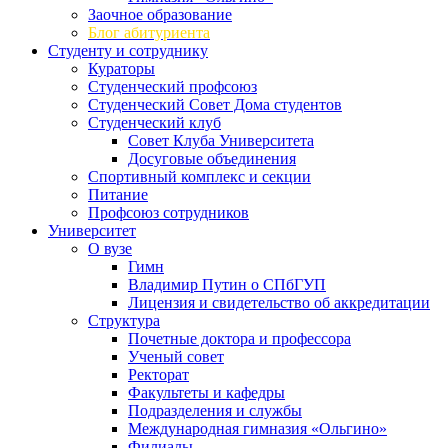
Заочное образование
Блог абитуриента
Студенту и сотруднику
Кураторы
Студенческий профсоюз
Студенческий Совет Дома студентов
Студенческий клуб
Совет Клуба Университета
Досуговые объединения
Спортивный комплекс и секции
Питание
Профсоюз сотрудников
Университет
О вузе
Гимн
Владимир Путин о СПбГУП
Лицензия и свидетельство об аккредитации
Структура
Почетные доктора и профессора
Ученый совет
Ректорат
Факультеты и кафедры
Подразделения и службы
Международная гимназия «Ольгино»
Филиалы