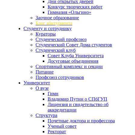
Дни открытых дверей
Конкурс творческих работ
Гимназия «Ольгино»
Заочное образование
Блог абитуриента
Студенту и сотруднику
Кураторы
Студенческий профсоюз
Студенческий Совет Дома студентов
Студенческий клуб
Совет Клуба Университета
Досуговые объединения
Спортивный комплекс и секции
Питание
Профсоюз сотрудников
Университет
О вузе
Гимн
Владимир Путин о СПбГУП
Лицензия и свидетельство об
аккредитации
Структура
Почетные доктора и профессора
Ученый совет
Ректорат