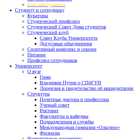
Блог абитуриента
Студенту и сотруднику
Кураторы
Студенческий профсоюз
Студенческий Совет Дома студентов
Студенческий клуб
Совет Клуба Университета
Досуговые объединения
Спортивный комплекс и секции
Питание
Профсоюз сотрудников
Университет
О вузе
Гимн
Владимир Путин о СПбГУП
Лицензия и свидетельство об аккредитации
Структура
Почетные доктора и профессора
Ученый совет
Ректорат
Факультеты и кафедры
Подразделения и службы
Международная гимназия «Ольгино»
Филиалы
Нормативные документы