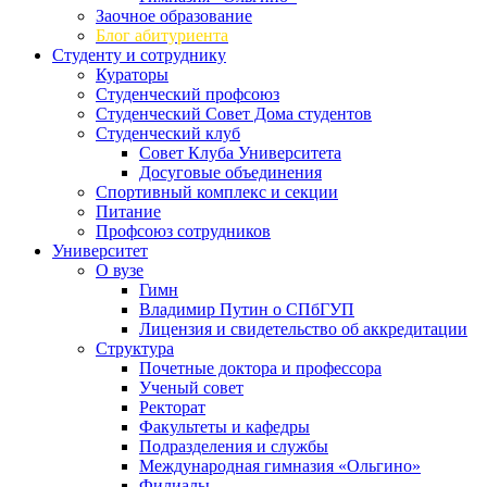
Заочное образование
Блог абитуриента
Студенту и сотруднику
Кураторы
Студенческий профсоюз
Студенческий Совет Дома студентов
Студенческий клуб
Совет Клуба Университета
Досуговые объединения
Спортивный комплекс и секции
Питание
Профсоюз сотрудников
Университет
О вузе
Гимн
Владимир Путин о СПбГУП
Лицензия и свидетельство об аккредитации
Структура
Почетные доктора и профессора
Ученый совет
Ректорат
Факультеты и кафедры
Подразделения и службы
Международная гимназия «Ольгино»
Филиалы