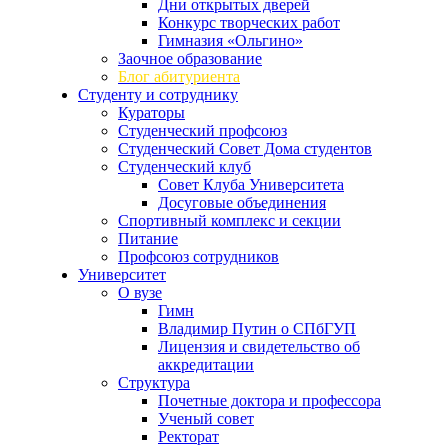
Дни открытых дверей
Конкурс творческих работ
Гимназия «Ольгино»
Заочное образование
Блог абитуриента
Студенту и сотруднику
Кураторы
Студенческий профсоюз
Студенческий Совет Дома студентов
Студенческий клуб
Совет Клуба Университета
Досуговые объединения
Спортивный комплекс и секции
Питание
Профсоюз сотрудников
Университет
О вузе
Гимн
Владимир Путин о СПбГУП
Лицензия и свидетельство об
аккредитации
Структура
Почетные доктора и профессора
Ученый совет
Ректорат