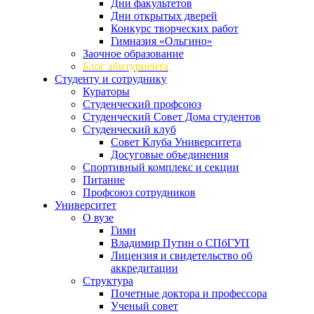
Дни факультетов
Дни открытых дверей
Конкурс творческих работ
Гимназия «Ольгино»
Заочное образование
Блог абитуриента
Студенту и сотруднику
Кураторы
Студенческий профсоюз
Студенческий Совет Дома студентов
Студенческий клуб
Совет Клуба Университета
Досуговые объединения
Спортивный комплекс и секции
Питание
Профсоюз сотрудников
Университет
О вузе
Гимн
Владимир Путин о СПбГУП
Лицензия и свидетельство об
аккредитации
Структура
Почетные доктора и профессора
Ученый совет