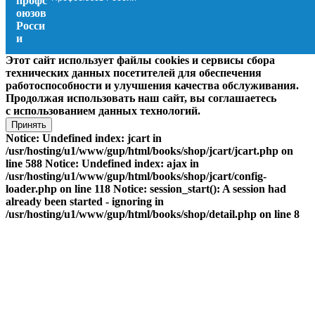
Этот сайт использует файлы cookies и сервисы сбора
технических данных посетителей для обеспечения
работоспособности и улучшения качества обслуживания.
Продолжая использовать наш сайт, вы соглашаетесь
с использованием данных технологий.
Принять
Notice: Undefined index: jcart in
/usr/hosting/u1/www/gup/html/books/shop/jcart/jcart.php on
line 588 Notice: Undefined index: ajax in
/usr/hosting/u1/www/gup/html/books/shop/jcart/config-
loader.php on line 118 Notice: session_start(): A session had
already been started - ignoring in
/usr/hosting/u1/www/gup/html/books/shop/detail.php on line 8