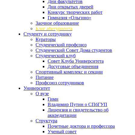
Дни факультетов
Дни открытых дверей
Конкурс творческих работ
Гимназия «Ольгино»
Заочное образование
Блог абитуриента
Студенту и сотруднику
Кураторы
Студенческий профсоюз
Студенческий Совет Дома студентов
Студенческий клуб
Совет Клуба Университета
Досуговые объединения
Спортивный комплекс и секции
Питание
Профсоюз сотрудников
Университет
О вузе
Гимн
Владимир Путин о СПбГУП
Лицензия и свидетельство об
аккредитации
Структура
Почетные доктора и профессора
Ученый совет