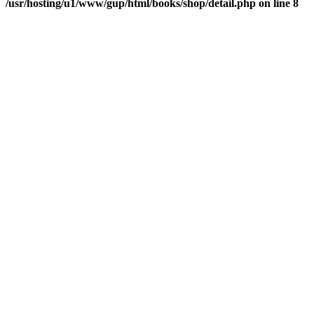
/usr/hosting/u1/www/gup/html/books/shop/detail.php on line 8