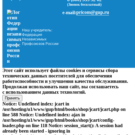
(Звонок бесплатный)
pricom@gup.ru
e-mail:
Наш учредитель:
Федерация
Независимых
Профсоюзов России
Этот сайт использует файлы cookies и сервисы сбора
технических данных посетителей для обеспечения
работоспособности и улучшения качества обслуживания.
Продолжая использовать наш сайт, вы соглашаетесь
с использованием данных технологий.
Принять
Notice: Undefined index: jcart in
/usr/hosting/u1/www/gup/html/books/shop/jcart/jcart.php on
line 588 Notice: Undefined index: ajax in
/usr/hosting/u1/www/gup/html/books/shop/jcart/config-
loader.php on line 118 Notice: session_start(): A session had
already been started - ignoring in