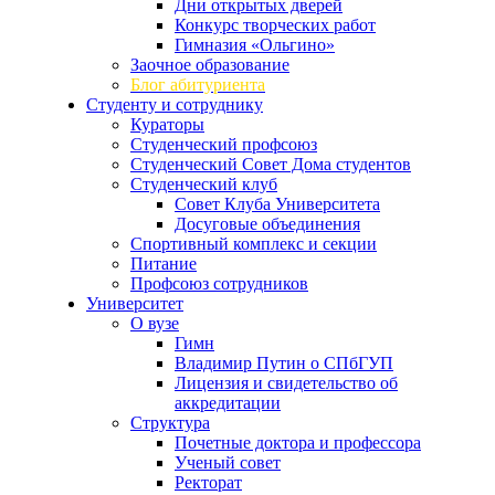
Дни открытых дверей
Конкурс творческих работ
Гимназия «Ольгино»
Заочное образование
Блог абитуриента
Студенту и сотруднику
Кураторы
Студенческий профсоюз
Студенческий Совет Дома студентов
Студенческий клуб
Совет Клуба Университета
Досуговые объединения
Спортивный комплекс и секции
Питание
Профсоюз сотрудников
Университет
О вузе
Гимн
Владимир Путин о СПбГУП
Лицензия и свидетельство об
аккредитации
Структура
Почетные доктора и профессора
Ученый совет
Ректорат