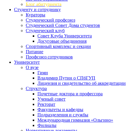
Блог абитуриента
Студенту и сотруднику
Кураторы
Студенческий профсоюз
Студенческий Совет Дома студентов
Студенческий клуб
Совет Клуба Университета
Досуговые объединения
Спортивный комплекс и секции
Питание
Профсоюз сотрудников
Университет
О вузе
Гимн
Владимир Путин о СПбГУП
Лицензия и свидетельство об аккредитации
Структура
Почетные доктора и профессора
Ученый совет
Ректорат
Факультеты и кафедры
Подразделения и службы
Международная гимназия «Ольгино»
Филиалы
Нормативные документы