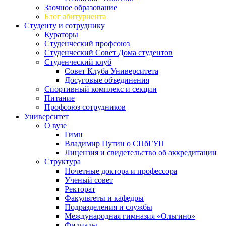
Заочное образование
Блог абитуриента
Студенту и сотруднику
Кураторы
Студенческий профсоюз
Студенческий Совет Дома студентов
Студенческий клуб
Совет Клуба Университета
Досуговые объединения
Спортивный комплекс и секции
Питание
Профсоюз сотрудников
Университет
О вузе
Гимн
Владимир Путин о СПбГУП
Лицензия и свидетельство об аккредитации
Структура
Почетные доктора и профессора
Ученый совет
Ректорат
Факультеты и кафедры
Подразделения и службы
Международная гимназия «Ольгино»
Филиалы