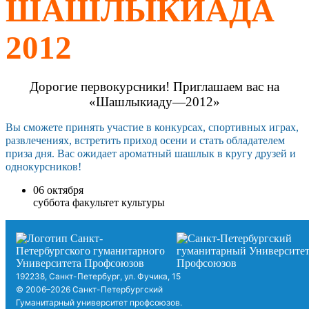
ШАШЛЫКИАДА
2012
Дорогие первокурсники! Приглашаем вас на
«Шашлыкиаду—2012»
Вы сможете принять участие в конкурсах, спортивных играх,
развлечениях, встретить приход осени и стать обладателем
приза дня. Вас ожидает ароматный шашлык в кругу друзей и
однокурсников!
06
октября
суббота
факультет культуры
192238, Санкт-Петербург, ул. Фучика, 15
© 2006–2026 Санкт-Петербургский
Гуманитарный университет профсоюзов.