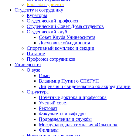
Блог абитуриента
Студенту и сотруднику
Кураторы
Студенческий профсоюз
Студенческий Совет Дома студентов
Студенческий клуб
Совет Клуба Университета
Досуговые объединения
Спортивный комплекс и секции
Питание
Профсоюз сотрудников
Университет
О вузе
Гимн
Владимир Путин о СПбГУП
Лицензия и свидетельство об аккредитации
Структура
Почетные доктора и профессора
Ученый совет
Ректорат
Факультеты и кафедры
Подразделения и службы
Международная гимназия «Ольгино»
Филиалы
Нормативные документы