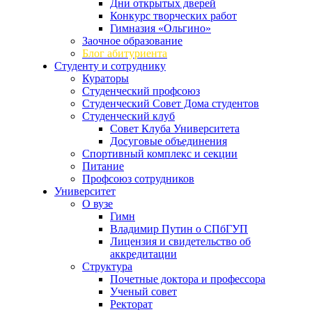
Дни открытых дверей
Конкурс творческих работ
Гимназия «Ольгино»
Заочное образование
Блог абитуриента
Студенту и сотруднику
Кураторы
Студенческий профсоюз
Студенческий Совет Дома студентов
Студенческий клуб
Совет Клуба Университета
Досуговые объединения
Спортивный комплекс и секции
Питание
Профсоюз сотрудников
Университет
О вузе
Гимн
Владимир Путин о СПбГУП
Лицензия и свидетельство об
аккредитации
Структура
Почетные доктора и профессора
Ученый совет
Ректорат