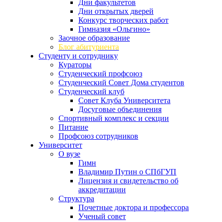
Дни факультетов
Дни открытых дверей
Конкурс творческих работ
Гимназия «Ольгино»
Заочное образование
Блог абитуриента
Студенту и сотруднику
Кураторы
Студенческий профсоюз
Студенческий Совет Дома студентов
Студенческий клуб
Совет Клуба Университета
Досуговые объединения
Спортивный комплекс и секции
Питание
Профсоюз сотрудников
Университет
О вузе
Гимн
Владимир Путин о СПбГУП
Лицензия и свидетельство об
аккредитации
Структура
Почетные доктора и профессора
Ученый совет