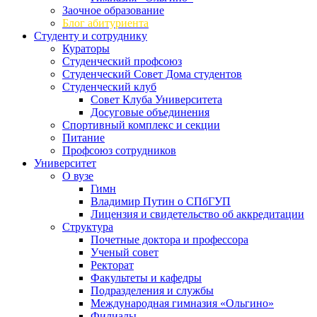
Заочное образование
Блог абитуриента
Студенту и сотруднику
Кураторы
Студенческий профсоюз
Студенческий Совет Дома студентов
Студенческий клуб
Совет Клуба Университета
Досуговые объединения
Спортивный комплекс и секции
Питание
Профсоюз сотрудников
Университет
О вузе
Гимн
Владимир Путин о СПбГУП
Лицензия и свидетельство об аккредитации
Структура
Почетные доктора и профессора
Ученый совет
Ректорат
Факультеты и кафедры
Подразделения и службы
Международная гимназия «Ольгино»
Филиалы