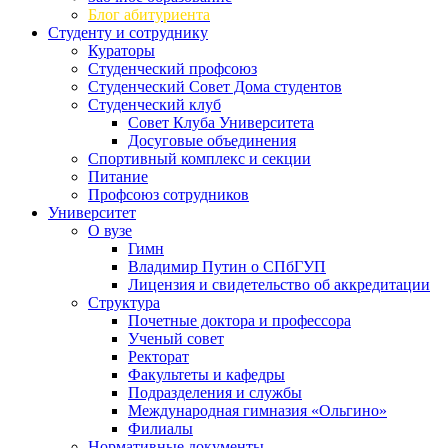
Блог абитуриента
Студенту и сотруднику
Кураторы
Студенческий профсоюз
Студенческий Совет Дома студентов
Студенческий клуб
Совет Клуба Университета
Досуговые объединения
Спортивный комплекс и секции
Питание
Профсоюз сотрудников
Университет
О вузе
Гимн
Владимир Путин о СПбГУП
Лицензия и свидетельство об аккредитации
Структура
Почетные доктора и профессора
Ученый совет
Ректорат
Факультеты и кафедры
Подразделения и службы
Международная гимназия «Ольгино»
Филиалы
Нормативные документы