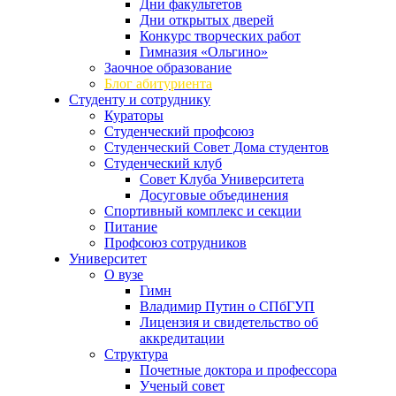
Дни факультетов
Дни открытых дверей
Конкурс творческих работ
Гимназия «Ольгино»
Заочное образование
Блог абитуриента
Студенту и сотруднику
Кураторы
Студенческий профсоюз
Студенческий Совет Дома студентов
Студенческий клуб
Совет Клуба Университета
Досуговые объединения
Спортивный комплекс и секции
Питание
Профсоюз сотрудников
Университет
О вузе
Гимн
Владимир Путин о СПбГУП
Лицензия и свидетельство об
аккредитации
Структура
Почетные доктора и профессора
Ученый совет