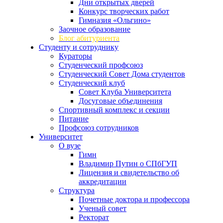
Дни открытых дверей
Конкурс творческих работ
Гимназия «Ольгино»
Заочное образование
Блог абитуриента
Студенту и сотруднику
Кураторы
Студенческий профсоюз
Студенческий Совет Дома студентов
Студенческий клуб
Совет Клуба Университета
Досуговые объединения
Спортивный комплекс и секции
Питание
Профсоюз сотрудников
Университет
О вузе
Гимн
Владимир Путин о СПбГУП
Лицензия и свидетельство об
аккредитации
Структура
Почетные доктора и профессора
Ученый совет
Ректорат