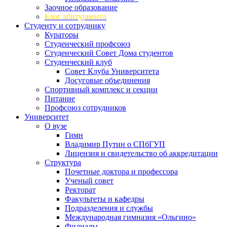
Заочное образование
Блог абитуриента
Студенту и сотруднику
Кураторы
Студенческий профсоюз
Студенческий Совет Дома студентов
Студенческий клуб
Совет Клуба Университета
Досуговые объединения
Спортивный комплекс и секции
Питание
Профсоюз сотрудников
Университет
О вузе
Гимн
Владимир Путин о СПбГУП
Лицензия и свидетельство об аккредитации
Структура
Почетные доктора и профессора
Ученый совет
Ректорат
Факультеты и кафедры
Подразделения и службы
Международная гимназия «Ольгино»
Филиалы