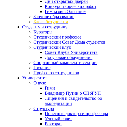
Дни открытых дверей
Конкурс творческих работ
Гимназия «Ольгино»
Заочное образование
Блог абитуриента
Студенту и сотруднику
Кураторы
Студенческий профсоюз
Студенческий Совет Дома студентов
Студенческий клуб
Совет Клуба Университета
Досуговые объединения
Спортивный комплекс и секции
Питание
Профсоюз сотрудников
Университет
О вузе
Гимн
Владимир Путин о СПбГУП
Лицензия и свидетельство об
аккредитации
Структура
Почетные доктора и профессора
Ученый совет
Ректорат