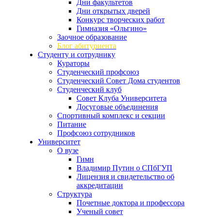
Дни факультетов
Дни открытых дверей
Конкурс творческих работ
Гимназия «Ольгино»
Заочное образование
Блог абитуриента
Студенту и сотруднику
Кураторы
Студенческий профсоюз
Студенческий Совет Дома студентов
Студенческий клуб
Совет Клуба Университета
Досуговые объединения
Спортивный комплекс и секции
Питание
Профсоюз сотрудников
Университет
О вузе
Гимн
Владимир Путин о СПбГУП
Лицензия и свидетельство об
аккредитации
Структура
Почетные доктора и профессора
Ученый совет