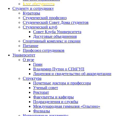
Блог абитуриента
Студенту и сотруднику
Кураторы
Студенческий профсоюз
Студенческий Совет Дома студентов
Студенческий клуб
Совет Клуба Университета
Досуговые объединения
Спортивный комплекс и секции
Питание
Профсоюз сотрудников
Университет
О вузе
Гимн
Владимир Путин о СПбГУП
Лицензия и свидетельство об аккредитации
Структура
Почетные доктора и профессора
Ученый совет
Ректорат
Факультеты и кафедры
Подразделения и службы
Международная гимназия «Ольгино»
Филиалы
Нормативные документы