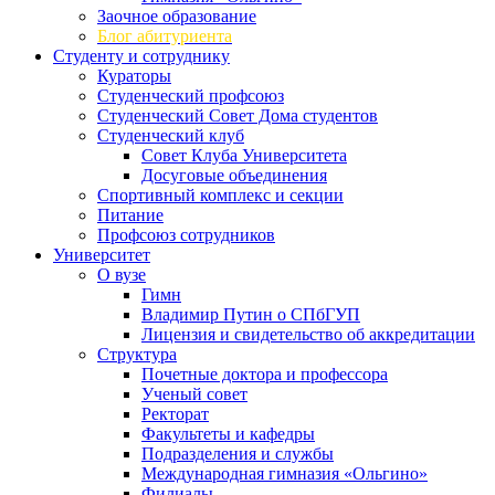
Заочное образование
Блог абитуриента
Студенту и сотруднику
Кураторы
Студенческий профсоюз
Студенческий Совет Дома студентов
Студенческий клуб
Совет Клуба Университета
Досуговые объединения
Спортивный комплекс и секции
Питание
Профсоюз сотрудников
Университет
О вузе
Гимн
Владимир Путин о СПбГУП
Лицензия и свидетельство об аккредитации
Структура
Почетные доктора и профессора
Ученый совет
Ректорат
Факультеты и кафедры
Подразделения и службы
Международная гимназия «Ольгино»
Филиалы