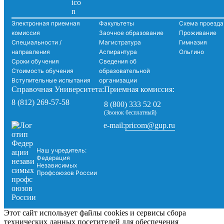
Электронная приемная
Факультеты
Схема проезда
комиссия
Заочное образование
Проживание
Специальности /
Магистратура
Гимназия
направления
Аспирантура
Ольгино
Сроки обучения
Сведения об
Стоимость обучения
образовательной
Вступительные испытания
организации
Справочная Университета:
Приемная комиссия:
8 (812) 269-57-58
8 (800) 333 52 02
(Звонок бесплатный)
pricom@gup.ru
e-mail:
Наш учредитель:
Федерация
Независимых
Профсоюзов России
Этот сайт использует файлы cookies и сервисы сбора
технических данных посетителей для обеспечения