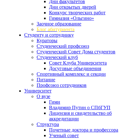
Дни факультетов
Дни открытых дверей
Конкурс творческих работ
Гимназия «Ольгино»
Заочное образование
Блог абитуриента
Студенту и сотруднику
Кураторы
Студенческий профсоюз
Студенческий Совет Дома студентов
Студенческий клуб
Совет Клуба Университета
Досуговые объединения
Спортивный комплекс и секции
Питание
Профсоюз сотрудников
Университет
О вузе
Гимн
Владимир Путин о СПбГУП
Лицензия и свидетельство об
аккредитации
Структура
Почетные доктора и профессора
Ученый совет