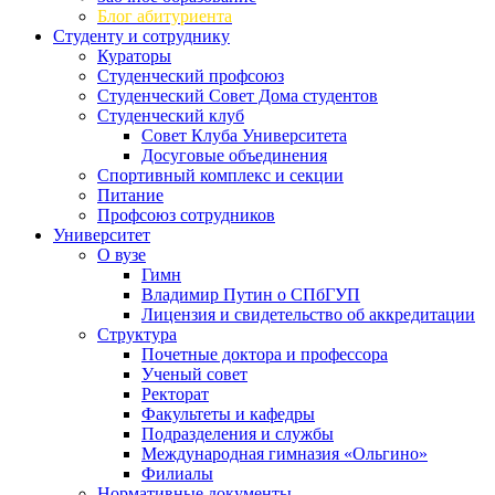
Блог абитуриента
Студенту и сотруднику
Кураторы
Студенческий профсоюз
Студенческий Совет Дома студентов
Студенческий клуб
Совет Клуба Университета
Досуговые объединения
Спортивный комплекс и секции
Питание
Профсоюз сотрудников
Университет
О вузе
Гимн
Владимир Путин о СПбГУП
Лицензия и свидетельство об аккредитации
Структура
Почетные доктора и профессора
Ученый совет
Ректорат
Факультеты и кафедры
Подразделения и службы
Международная гимназия «Ольгино»
Филиалы
Нормативные документы