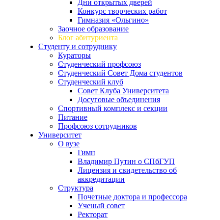
Дни открытых дверей
Конкурс творческих работ
Гимназия «Ольгино»
Заочное образование
Блог абитуриента
Студенту и сотруднику
Кураторы
Студенческий профсоюз
Студенческий Совет Дома студентов
Студенческий клуб
Совет Клуба Университета
Досуговые объединения
Спортивный комплекс и секции
Питание
Профсоюз сотрудников
Университет
О вузе
Гимн
Владимир Путин о СПбГУП
Лицензия и свидетельство об
аккредитации
Структура
Почетные доктора и профессора
Ученый совет
Ректорат