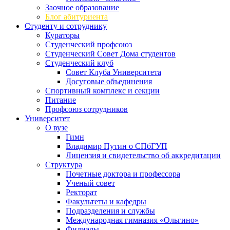
Заочное образование
Блог абитуриента
Студенту и сотруднику
Кураторы
Студенческий профсоюз
Студенческий Совет Дома студентов
Студенческий клуб
Совет Клуба Университета
Досуговые объединения
Спортивный комплекс и секции
Питание
Профсоюз сотрудников
Университет
О вузе
Гимн
Владимир Путин о СПбГУП
Лицензия и свидетельство об аккредитации
Структура
Почетные доктора и профессора
Ученый совет
Ректорат
Факультеты и кафедры
Подразделения и службы
Международная гимназия «Ольгино»
Филиалы