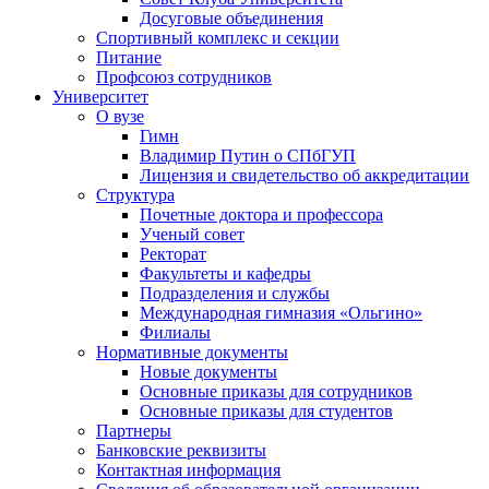
Досуговые объединения
Спортивный комплекс и секции
Питание
Профсоюз сотрудников
Университет
О вузе
Гимн
Владимир Путин о СПбГУП
Лицензия и свидетельство об аккредитации
Структура
Почетные доктора и профессора
Ученый совет
Ректорат
Факультеты и кафедры
Подразделения и службы
Международная гимназия «Ольгино»
Филиалы
Нормативные документы
Новые документы
Основные приказы для сотрудников
Основные приказы для студентов
Партнеры
Банковские реквизиты
Контактная информация