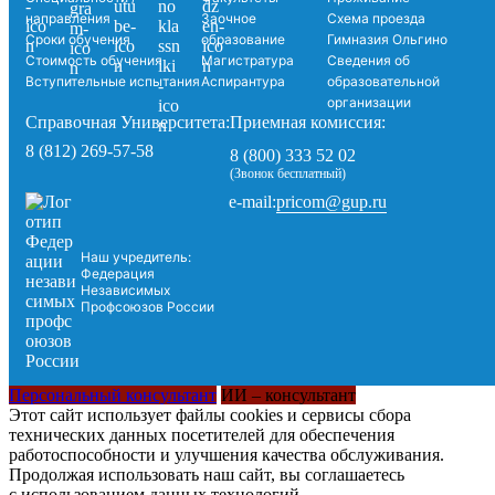
направления
Заочное
Схема проезда
Сроки обучения
образование
Гимназия Ольгино
Стоимость обучения
Магистратура
Сведения об
Вступительные испытания
Аспирантура
образовательной
организации
Справочная Университета:
Приемная комиссия:
8 (812) 269-57-58
8 (800) 333 52 02
(Звонок бесплатный)
pricom@gup.ru
e-mail:
Наш учредитель:
Федерация
Независимых
Профсоюзов России
Персональный консультант
ИИ – консультант
Этот сайт использует файлы cookies и сервисы сбора
технических данных посетителей для обеспечения
работоспособности и улучшения качества обслуживания.
Продолжая использовать наш сайт, вы соглашаетесь
с использованием данных технологий.