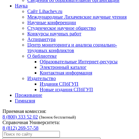
Сведения об образовательной организации
Наука
Сайт Lihachev.ru
Международные Лихачевские научные чтения
Научные конференции
Студенческое научное общество
Конкурсы научных работ
Аспирантура
Центр мониторинга и анализа социально-
трудовых конфликтов
О библиотеке
Образовательные Интернет-ресурсы
Электронный каталог
Контактная информация
Издательство
Издания СПбГУП
Новые издания СПбГУП
Проживание
Гимназия
Приемная комиссия:
8 (800) 333 52 02
(Звонок бесплатный)
Справочная Университета:
8 (812) 269-57-58