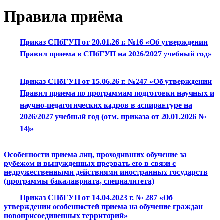
Правила приёма
Приказ СПбГУП от 20.01.26 г. №16 «Об утверждении
Правил приема в СПбГУП на 2026/2027 учебный год»
Приказ СПбГУП от 15.06.26 г. №247 «Об утверждении
Правил приема по программам подготовки научных и
научно-педагогических кадров в аспирантуре на
2026/2027 учебный год (отм. приказа от 20.01.2026 №
14)»
Особенности приема лиц, проходивших обучение за
рубежом и вынужденных прервать его в связи с
недружественными действиями иностранных государств
(программы бакалавриата, специалитета)
Приказ СПбГУП от 14.04.2023 г. № 287 «Об
утверждении особенностей приема на обучение граждан
новоприсоединенных территорий»