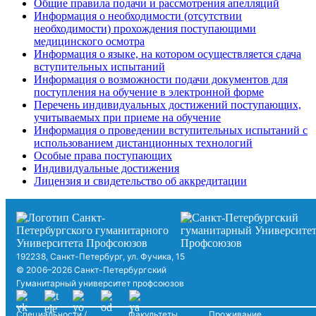
Общие правила подачи и рассмотрения апелляций
Информация о необходимости (отсутствии
необходимости) прохождения поступающими
медицинского осмотра
Информация о языке, на котором осуществляется сдача
вступительных испытаний
Информация о возможности подачи документов для
поступления на обучение в электронной форме
Перечень индивидуальных достижений поступающих,
учитываемых при приеме на обучение
Информация о проведении вступительных испытаний с
использованием дистанционных технологий
Особые права поступающих
Индивидуальные достижения
Лицензия и свидетельство об аккредитации
192238, Санкт-Петербург, ул. Фучика, 15
© 2006–2026 Санкт-Петербургский
Гуманитарный университет профсоюзов
Специальности /
Факультеты
Проживание