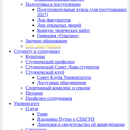
Подготовка к поступлению
Подготовительные курсы (для поступающих
2027)
Дни факультетов
Дни открытых дверей
Конкурс творческих работ
Гимназия «Ольгино»
Заочное образование
Блог абитуриента
Студенту и сотруднику
Кураторы
Студенческий профсоюз
Студенческий Совет Дома студентов
Студенческий клуб
Совет Клуба Университета
Досуговые объединения
Спортивный комплекс и секции
Питание
Профсоюз сотрудников
Университет
О вузе
Гимн
Владимир Путин о СПбГУП
Лицензия и свидетельство об аккредитации
Структура