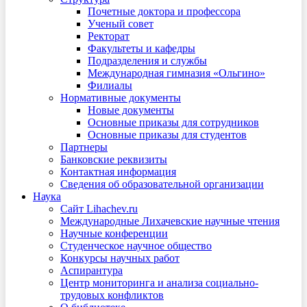
Почетные доктора и профессора
Ученый совет
Ректорат
Факультеты и кафедры
Подразделения и службы
Международная гимназия «Ольгино»
Филиалы
Нормативные документы
Новые документы
Основные приказы для сотрудников
Основные приказы для студентов
Партнеры
Банковские реквизиты
Контактная информация
Сведения об образовательной организации
Наука
Сайт Lihachev.ru
Международные Лихачевские научные чтения
Научные конференции
Студенческое научное общество
Конкурсы научных работ
Аспирантура
Центр мониторинга и анализа социально-
трудовых конфликтов