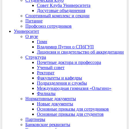
Студенческий клуб
Совет Клуба Университета
Досуговые объединения
Спортивный комплекс и секции
Питание
Профсоюз сотрудников
Университет
О вузе
Гимн
Владимир Путин о СПбГУП
Лицензия и свидетельство об аккредитации
Структура
Почетные доктора и профессора
Ученый совет
Ректорат
Факультеты и кафедры
Подразделения и службы
Международная гимназия «Ольгино»
Филиалы
Нормативные документы
Новые документы
Основные приказы для сотрудников
Основные приказы для студентов
Партнеры
Банковские реквизиты