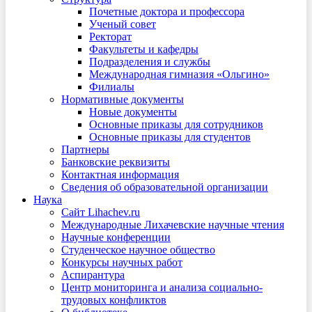
Почетные доктора и профессора
Ученый совет
Ректорат
Факультеты и кафедры
Подразделения и службы
Международная гимназия «Ольгино»
Филиалы
Нормативные документы
Новые документы
Основные приказы для сотрудников
Основные приказы для студентов
Партнеры
Банковские реквизиты
Контактная информация
Сведения об образовательной организации
Наука
Сайт Lihachev.ru
Международные Лихачевские научные чтения
Научные конференции
Студенческое научное общество
Конкурсы научных работ
Аспирантура
Центр мониторинга и анализа социально-
трудовых конфликтов