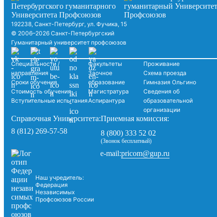
192238, Санкт-Петербург, ул. Фучика, 15
© 2006–2026 Санкт-Петербургский
Гуманитарный университет профсоюзов
Специальности /
Факультеты
Проживание
направления
Заочное
Схема проезда
Сроки обучения
образование
Гимназия Ольгино
Стоимость обучения
Магистратура
Сведения об
Вступительные испытания
Аспирантура
образовательной
организации
Справочная Университета:
Приемная комиссия:
8 (812) 269-57-58
8 (800) 333 52 02
(Звонок бесплатный)
pricom@gup.ru
e-mail:
Наш учредитель:
Федерация
Независимых
Профсоюзов России