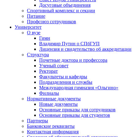
Досуговые объединения
Спортивный комплекс и секции
Питание
Профсоюз сотрудников
Университет
О вузе
Гимн
Владимир Путин о СПбГУП
Лицензия и свидетельство об аккредитации
Структура
Почетные доктора и профессора
Ученый совет
Ректорат
Факультеты и кафедры
Подразделения и службы
Международная гимназия «Ольгино»
Филиалы
Нормативные документы
Новые документы
Основные приказы для сотрудников
Основные приказы для студентов
Партнеры
Банковские реквизиты
Контактная информация