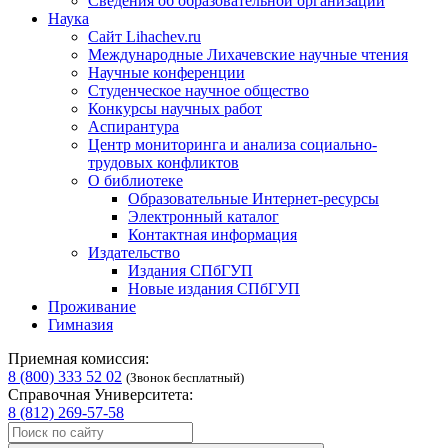
Сведения об образовательной организации
Наука
Сайт Lihachev.ru
Международные Лихачевские научные чтения
Научные конференции
Студенческое научное общество
Конкурсы научных работ
Аспирантура
Центр мониторинга и анализа социально-
трудовых конфликтов
О библиотеке
Образовательные Интернет-ресурсы
Электронный каталог
Контактная информация
Издательство
Издания СПбГУП
Новые издания СПбГУП
Проживание
Гимназия
Приемная комиссия:
8 (800) 333 52 02
(Звонок бесплатный)
Справочная Университета:
8 (812) 269-57-58