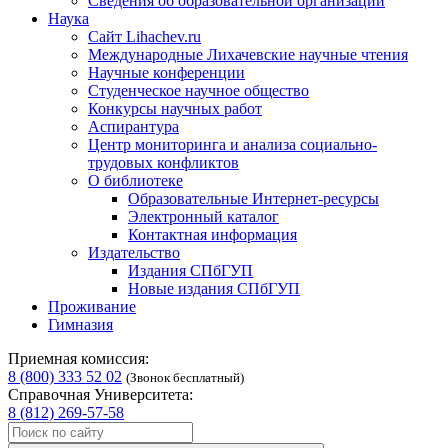
Сведения об образовательной организации
Наука
Сайт Lihachev.ru
Международные Лихачевские научные чтения
Научные конференции
Студенческое научное общество
Конкурсы научных работ
Аспирантура
Центр мониторинга и анализа социально-
трудовых конфликтов
О библиотеке
Образовательные Интернет-ресурсы
Электронный каталог
Контактная информация
Издательство
Издания СПбГУП
Новые издания СПбГУП
Проживание
Гимназия
Приемная комиссия:
8 (800) 333 52 02
(Звонок бесплатный)
Справочная Университета:
8 (812) 269-57-58