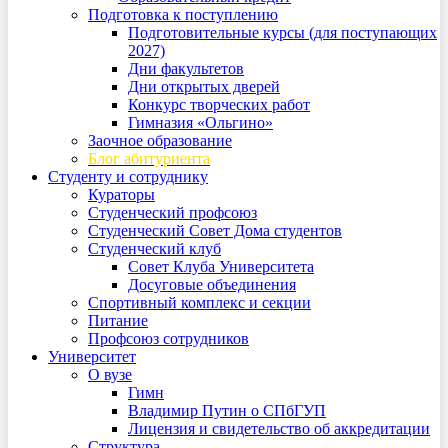
Подготовка к поступлению
Подготовительные курсы (для поступающих
2027)
Дни факультетов
Дни открытых дверей
Конкурс творческих работ
Гимназия «Ольгино»
Заочное образование
Блог абитуриента
Студенту и сотруднику
Кураторы
Студенческий профсоюз
Студенческий Совет Дома студентов
Студенческий клуб
Совет Клуба Университета
Досуговые объединения
Спортивный комплекс и секции
Питание
Профсоюз сотрудников
Университет
О вузе
Гимн
Владимир Путин о СПбГУП
Лицензия и свидетельство об аккредитации
Структура