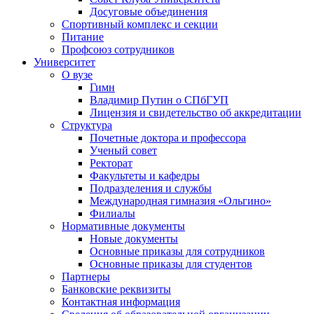
Досуговые объединения
Спортивный комплекс и секции
Питание
Профсоюз сотрудников
Университет
О вузе
Гимн
Владимир Путин о СПбГУП
Лицензия и свидетельство об аккредитации
Структура
Почетные доктора и профессора
Ученый совет
Ректорат
Факультеты и кафедры
Подразделения и службы
Международная гимназия «Ольгино»
Филиалы
Нормативные документы
Новые документы
Основные приказы для сотрудников
Основные приказы для студентов
Партнеры
Банковские реквизиты
Контактная информация