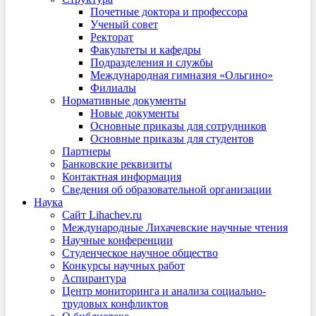
Почетные доктора и профессора
Ученый совет
Ректорат
Факультеты и кафедры
Подразделения и службы
Международная гимназия «Ольгино»
Филиалы
Нормативные документы
Новые документы
Основные приказы для сотрудников
Основные приказы для студентов
Партнеры
Банковские реквизиты
Контактная информация
Сведения об образовательной организации
Наука
Сайт Lihachev.ru
Международные Лихачевские научные чтения
Научные конференции
Студенческое научное общество
Конкурсы научных работ
Аспирантура
Центр мониторинга и анализа социально-
трудовых конфликтов