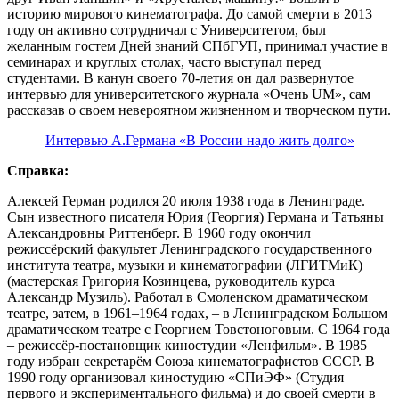
историю мирового кинематографа. До самой смерти в 2013
году он активно сотрудничал с Университетом, был
желанным гостем Дней знаний СПбГУП, принимал участие в
семинарах и круглых столах, часто выступал перед
студентами. В канун своего 70-летия он дал развернутое
интервью для университетского журнала «Очень UM», сам
рассказав о своем невероятном жизненном и творческом пути.
Интервью А.Германа «В России надо жить долго»
Справка:
Алексей Герман родился 20 июля 1938 года в Ленинграде.
Сын известного писателя Юрия (Георгия) Германа и Татьяны
Александровны Риттенберг. В 1960 году окончил
режиссёрский факультет Ленинградского государственного
института театра, музыки и кинематографии (ЛГИТМиК)
(мастерская Григория Козинцева, руководитель курса
Александр Музиль). Работал в Смоленском драматическом
театре, затем, в 1961–1964 годах, – в Ленинградском Большом
драматическом театре с Георгием Товстоноговым. С 1964 года
– режиссёр-постановщик киностудии «Ленфильм». В 1985
году избран секретарём Союза кинематографистов СССР. В
1990 году организовал киностудию «СПиЭФ» (Студия
первого и экспериментального фильма) и до своей смерти в