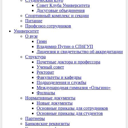
Студенческий клуб
Совет Клуба Университета
Досуговые объединения
Спортивный комплекс и секции
Питание
Профсоюз сотрудников
Университет
О вузе
Гимн
Владимир Путин о СПбГУП
Лицензия и свидетельство об аккредитации
Структура
Почетные доктора и профессора
Ученый совет
Ректорат
Факультеты и кафедры
Подразделения и службы
Международная гимназия «Ольгино»
Филиалы
Нормативные документы
Новые документы
Основные приказы для сотрудников
Основные приказы для студентов
Партнеры
Банковские реквизиты