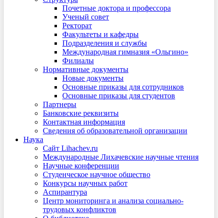
Почетные доктора и профессора
Ученый совет
Ректорат
Факультеты и кафедры
Подразделения и службы
Международная гимназия «Ольгино»
Филиалы
Нормативные документы
Новые документы
Основные приказы для сотрудников
Основные приказы для студентов
Партнеры
Банковские реквизиты
Контактная информация
Сведения об образовательной организации
Наука
Сайт Lihachev.ru
Международные Лихачевские научные чтения
Научные конференции
Студенческое научное общество
Конкурсы научных работ
Аспирантура
Центр мониторинга и анализа социально-
трудовых конфликтов