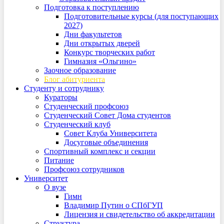
Подготовка к поступлению
Подготовительные курсы (для поступающих
2027)
Дни факультетов
Дни открытых дверей
Конкурс творческих работ
Гимназия «Ольгино»
Заочное образование
Блог абитуриента
Студенту и сотруднику
Кураторы
Студенческий профсоюз
Студенческий Совет Дома студентов
Студенческий клуб
Совет Клуба Университета
Досуговые объединения
Спортивный комплекс и секции
Питание
Профсоюз сотрудников
Университет
О вузе
Гимн
Владимир Путин о СПбГУП
Лицензия и свидетельство об аккредитации
Структура