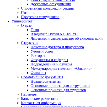
Досуговые объединения
Спортивный комплекс и секции
Питание
Профсоюз сотрудников
Университет
О вузе
Гимн
Владимир Путин о СПбГУП
Лицензия и свидетельство об аккредитации
Структура
Почетные доктора и профессора
Ученый совет
Ректорат
Факультеты и кафедры
Подразделения и службы
Международная гимназия «Ольгино»
Филиалы
Нормативные документы
Новые документы
Основные приказы для сотрудников
Основные приказы для студентов
Партнеры
Банковские реквизиты
Контактная информация