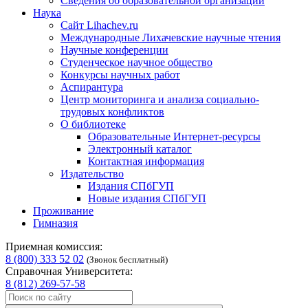
Сведения об образовательной организации
Наука
Сайт Lihachev.ru
Международные Лихачевские научные чтения
Научные конференции
Студенческое научное общество
Конкурсы научных работ
Аспирантура
Центр мониторинга и анализа социально-
трудовых конфликтов
О библиотеке
Образовательные Интернет-ресурсы
Электронный каталог
Контактная информация
Издательство
Издания СПбГУП
Новые издания СПбГУП
Проживание
Гимназия
Приемная комиссия:
8 (800) 333 52 02
(Звонок бесплатный)
Справочная Университета:
8 (812) 269-57-58