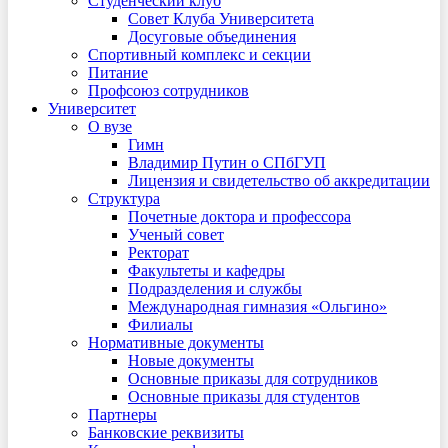
Студенческий клуб
Совет Клуба Университета
Досуговые объединения
Спортивный комплекс и секции
Питание
Профсоюз сотрудников
Университет
О вузе
Гимн
Владимир Путин о СПбГУП
Лицензия и свидетельство об аккредитации
Структура
Почетные доктора и профессора
Ученый совет
Ректорат
Факультеты и кафедры
Подразделения и службы
Международная гимназия «Ольгино»
Филиалы
Нормативные документы
Новые документы
Основные приказы для сотрудников
Основные приказы для студентов
Партнеры
Банковские реквизиты