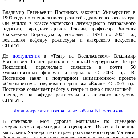
Владимир Евгеньевич Постников закончил Университет в
1999 году по специальности режиссёр драматического театра.
Он учился в классе-мастерской легендарного театрального
педагога, Народного артиста России, профессора Зиновия
Яковлевича Корогодского, который с 1993 по 2004 год
возглавлял кафедру режиссуры и актерского искусства
СПбГУП.
До
поступления
в «Театр на Васильевском» Владимир
Евгеньевич 15 лет работал в Санкт-Петербургском Театре
Поколений, параллельно снявшись в почти 50
художественных фильмах и сериалах. С 2003 года В.
Постников занят в популярном анимационном проекте
«Смешарики» - озвучивает персонажа «Ёжик». С 2005 года
Постников совмещает работу в театре и кино с педагогикой –
преподает на кафедре режиссуры и актерского искусства
СПбГУП.
Фильмография и театральные работы В.Постникова
В спектакле «Моя дорогая Матильда» по сценарию
американского драматурга и сценариста Израэля Горовица
выпускник Университета играет роль главного героя Матиаса.
Жанр спектакля критики определяют как трагикомедию на