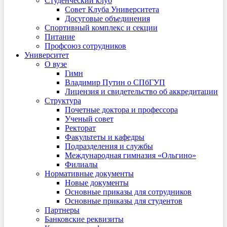
Студенческий клуб
Совет Клуба Университета
Досуговые объединения
Спортивный комплекс и секции
Питание
Профсоюз сотрудников
Университет
О вузе
Гимн
Владимир Путин о СПбГУП
Лицензия и свидетельство об аккредитации
Структура
Почетные доктора и профессора
Ученый совет
Ректорат
Факультеты и кафедры
Подразделения и службы
Международная гимназия «Ольгино»
Филиалы
Нормативные документы
Новые документы
Основные приказы для сотрудников
Основные приказы для студентов
Партнеры
Банковские реквизиты