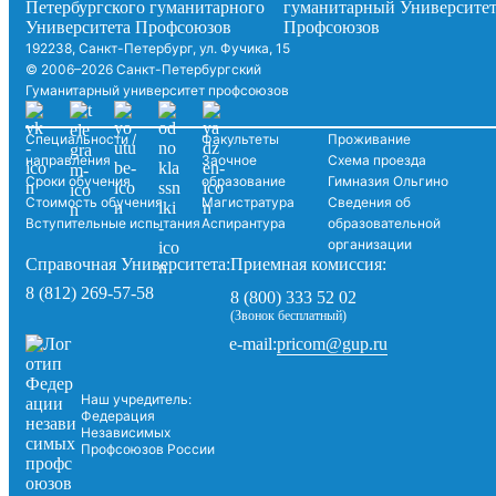
192238, Санкт-Петербург, ул. Фучика, 15
© 2006–2026 Санкт-Петербургский
Гуманитарный университет профсоюзов
Специальности /
Факультеты
Проживание
направления
Заочное
Схема проезда
Сроки обучения
образование
Гимназия Ольгино
Стоимость обучения
Магистратура
Сведения об
Вступительные испытания
Аспирантура
образовательной
организации
Справочная Университета:
Приемная комиссия:
8 (812) 269-57-58
8 (800) 333 52 02
(Звонок бесплатный)
pricom@gup.ru
e-mail:
Наш учредитель:
Федерация
Независимых
Профсоюзов России