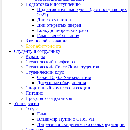
Подготовка к поступлению
Подготовительные курсы (для поступающих
2027)
Дни факультетов
Дни открытых дверей
Конкурс творческих работ
Гимназия «Ольгино»
Заочное образование
Блог абитуриента
Студенту и сотруднику
Кураторы
Студенческий профсоюз
Студенческий Совет Дома студентов
Студенческий клуб
Совет Клуба Университета
Досуговые объединения
Спортивный комплекс и секции
Питание
Профсоюз сотрудников
Университет
О вузе
Гимн
Владимир Путин о СПбГУП
Лицензия и свидетельство об аккредитации
Структура