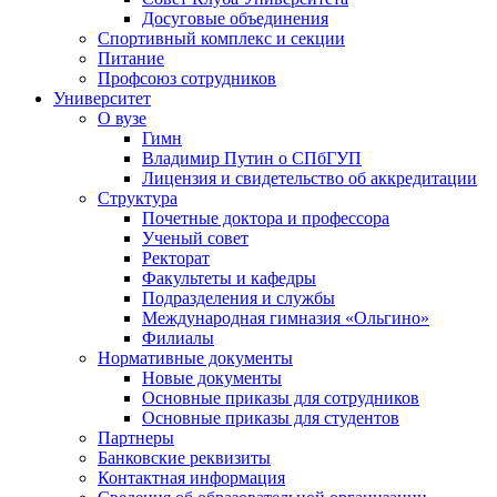
Досуговые объединения
Спортивный комплекс и секции
Питание
Профсоюз сотрудников
Университет
О вузе
Гимн
Владимир Путин о СПбГУП
Лицензия и свидетельство об аккредитации
Структура
Почетные доктора и профессора
Ученый совет
Ректорат
Факультеты и кафедры
Подразделения и службы
Международная гимназия «Ольгино»
Филиалы
Нормативные документы
Новые документы
Основные приказы для сотрудников
Основные приказы для студентов
Партнеры
Банковские реквизиты
Контактная информация