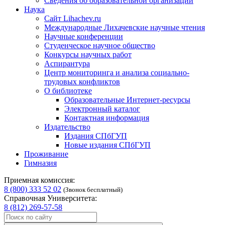
Сведения об образовательной организации
Наука
Сайт Lihachev.ru
Международные Лихачевские научные чтения
Научные конференции
Студенческое научное общество
Конкурсы научных работ
Аспирантура
Центр мониторинга и анализа социально-
трудовых конфликтов
О библиотеке
Образовательные Интернет-ресурсы
Электронный каталог
Контактная информация
Издательство
Издания СПбГУП
Новые издания СПбГУП
Проживание
Гимназия
Приемная комиссия:
8 (800) 333 52 02
(Звонок бесплатный)
Справочная Университета:
8 (812) 269-57-58