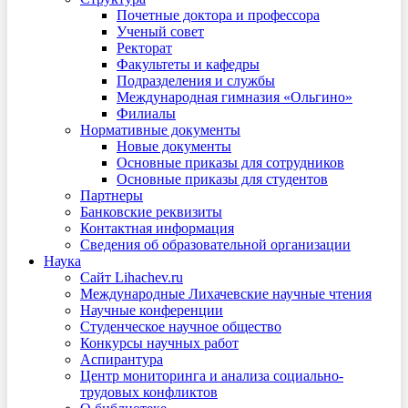
Почетные доктора и профессора
Ученый совет
Ректорат
Факультеты и кафедры
Подразделения и службы
Международная гимназия «Ольгино»
Филиалы
Нормативные документы
Новые документы
Основные приказы для сотрудников
Основные приказы для студентов
Партнеры
Банковские реквизиты
Контактная информация
Сведения об образовательной организации
Наука
Сайт Lihachev.ru
Международные Лихачевские научные чтения
Научные конференции
Студенческое научное общество
Конкурсы научных работ
Аспирантура
Центр мониторинга и анализа социально-
трудовых конфликтов