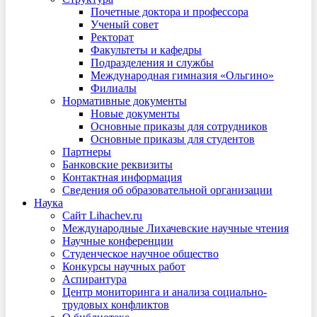
Почетные доктора и профессора
Ученый совет
Ректорат
Факультеты и кафедры
Подразделения и службы
Международная гимназия «Ольгино»
Филиалы
Нормативные документы
Новые документы
Основные приказы для сотрудников
Основные приказы для студентов
Партнеры
Банковские реквизиты
Контактная информация
Сведения об образовательной организации
Наука
Сайт Lihachev.ru
Международные Лихачевские научные чтения
Научные конференции
Студенческое научное общество
Конкурсы научных работ
Аспирантура
Центр мониторинга и анализа социально-
трудовых конфликтов