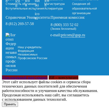
Стоимость обучения
Магистратура
Сведения об
Вступительные испытания
Аспирантура
образовательной
организации
Справочная Университета:
Приемная комиссия:
8 (812) 269-57-58
8 (800) 333 52 02
(Звонок бесплатный)
pricom@gup.ru
e-mail:
Наш учредитель:
Федерация
Независимых
Профсоюзов России
Персональный консультант
ИИ – консультант
Этот сайт использует файлы cookies и сервисы сбора
технических данных посетителей для обеспечения
работоспособности и улучшения качества обслуживания.
Продолжая использовать наш сайт, вы соглашаетесь
с использованием данных технологий.
Принять