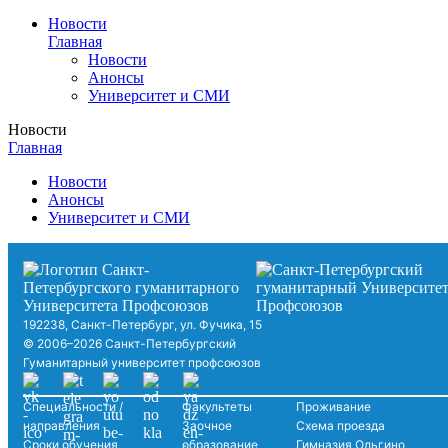
Новости
Главная
Новости
Анонсы
Университет и СМИ
Новости
Главная
Новости
Анонсы
Университет и СМИ
192238, Санкт-Петербург, ул. Фучика, 15
© 2006–2026 Санкт-Петербургский
Гуманитарный университет профсоюзов
Специальности /
Факультеты
Проживание
направления
Заочное
Схема проезда
Сроки обучения
образование
Гимназия Ольгино