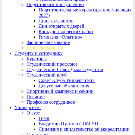
Подготовка к поступлению
Подготовительные курсы (для поступающих
2027)
Дни факультетов
Дни открытых дверей
Конкурс творческих работ
Гимназия «Ольгино»
Заочное образование
Блог абитуриента
Студенту и сотруднику
Кураторы
Студенческий профсоюз
Студенческий Совет Дома студентов
Студенческий клуб
Совет Клуба Университета
Досуговые объединения
Спортивный комплекс и секции
Питание
Профсоюз сотрудников
Университет
О вузе
Гимн
Владимир Путин о СПбГУП
Лицензия и свидетельство об аккредитации
Структура