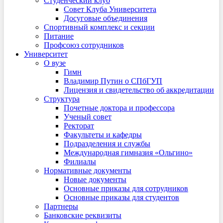
Студенческий клуб
Совет Клуба Университета
Досуговые объединения
Спортивный комплекс и секции
Питание
Профсоюз сотрудников
Университет
О вузе
Гимн
Владимир Путин о СПбГУП
Лицензия и свидетельство об аккредитации
Структура
Почетные доктора и профессора
Ученый совет
Ректорат
Факультеты и кафедры
Подразделения и службы
Международная гимназия «Ольгино»
Филиалы
Нормативные документы
Новые документы
Основные приказы для сотрудников
Основные приказы для студентов
Партнеры
Банковские реквизиты