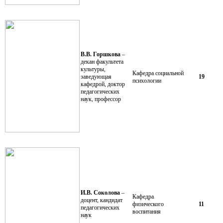
В.В. Горшкова
–
декан факультета
культуры,
Кафедра социальной
заведующая
19
психологии
кафедрой, доктор
педагогических
наук, профессор
И.В. Соколова
–
Кафедра
доцент, кандидат
физического
11
педагогических
воспитания
наук