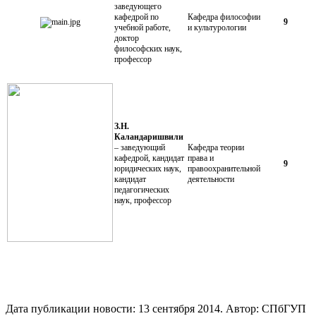
заведующего
кафедрой по
Кафедра философии
9
учебной работе,
и культурологии
доктор
философских наук,
профессор
З.Н.
Каландаришвили
– заведующий
Кафедра теории
кафедрой, кандидат
права и
9
юридических наук,
правоохранительной
кандидат
деятельности
педагогических
наук, профессор
Дата публикации новости:
13 сентября 2014
. Автор:
СПбГУП