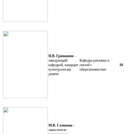
Н.В. Гришанин
–
заведующий
Кафедра рекламы и
кафедрой, кандидат
связей с
10
культурологии,
общественностью
доцент
М.В. Созинова
–
заместитель