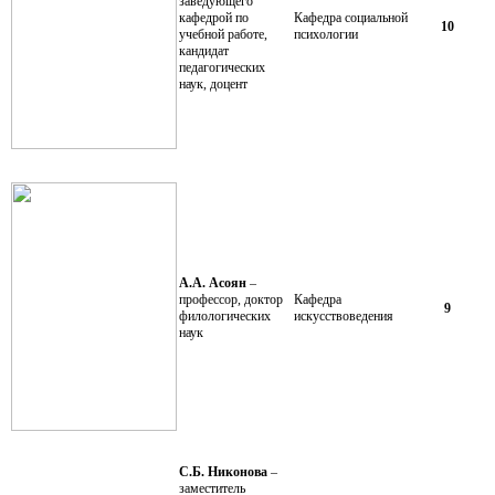
заведующего
кафедрой по
Кафедра социальной
10
учебной работе,
психологии
кандидат
педагогических
наук, доцент
А.А. Асоян
–
профессор, доктор
Кафедра
9
филологических
искусствоведения
наук
С.Б. Никонова
–
заместитель