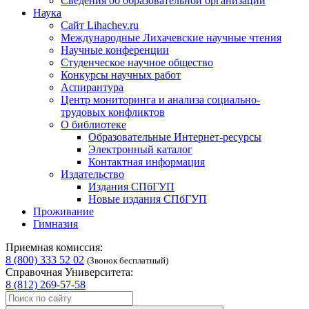
Сведения об образовательной организации
Наука
Сайт Lihachev.ru
Международные Лихачевские научные чтения
Научные конференции
Студенческое научное общество
Конкурсы научных работ
Аспирантура
Центр мониторинга и анализа социально-
трудовых конфликтов
О библиотеке
Образовательные Интернет-ресурсы
Электронный каталог
Контактная информация
Издательство
Издания СПбГУП
Новые издания СПбГУП
Проживание
Гимназия
Приемная комиссия:
8 (800) 333 52 02
(Звонок бесплатный)
Справочная Университета:
8 (812) 269-57-58