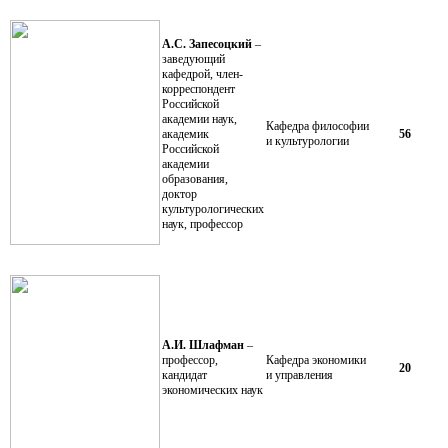
А.С. Запесоцкий
–
заведующий
кафедрой, член-
корреспондент
Российской
академии наук,
Кафедра философии
академик
56
и культурологии
Российской
академии
образования,
доктор
культурологических
наук, профессор
А.И. Шлафман
–
профессор,
Кафедра экономики
20
кандидат
и управления
экономических наук