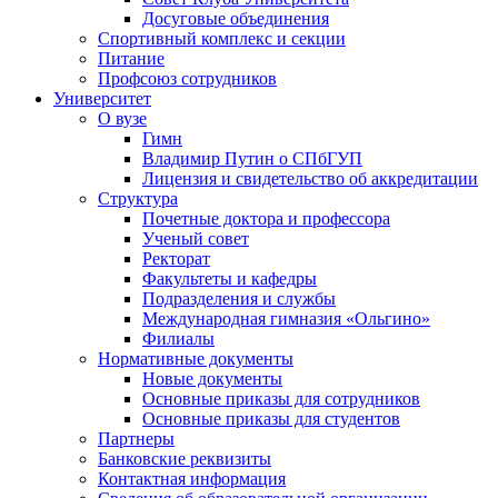
Досуговые объединения
Спортивный комплекс и секции
Питание
Профсоюз сотрудников
Университет
О вузе
Гимн
Владимир Путин о СПбГУП
Лицензия и свидетельство об аккредитации
Структура
Почетные доктора и профессора
Ученый совет
Ректорат
Факультеты и кафедры
Подразделения и службы
Международная гимназия «Ольгино»
Филиалы
Нормативные документы
Новые документы
Основные приказы для сотрудников
Основные приказы для студентов
Партнеры
Банковские реквизиты
Контактная информация