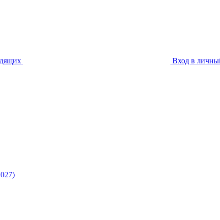
идящих
Вход в личны
027)