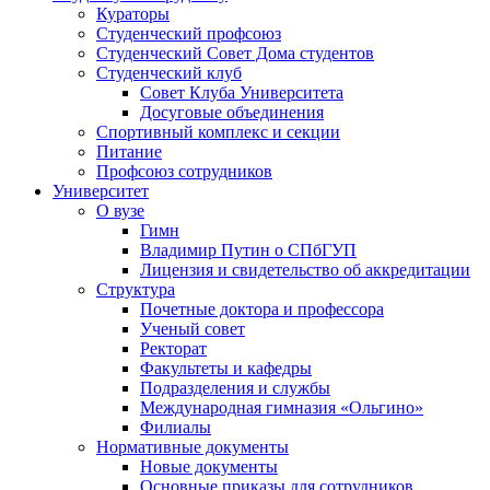
Кураторы
Студенческий профсоюз
Студенческий Совет Дома студентов
Студенческий клуб
Совет Клуба Университета
Досуговые объединения
Спортивный комплекс и секции
Питание
Профсоюз сотрудников
Университет
О вузе
Гимн
Владимир Путин о СПбГУП
Лицензия и свидетельство об аккредитации
Структура
Почетные доктора и профессора
Ученый совет
Ректорат
Факультеты и кафедры
Подразделения и службы
Международная гимназия «Ольгино»
Филиалы
Нормативные документы
Новые документы
Основные приказы для сотрудников