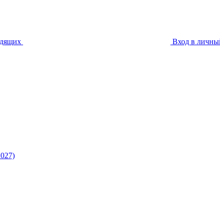
идящих
Вход в личны
027)