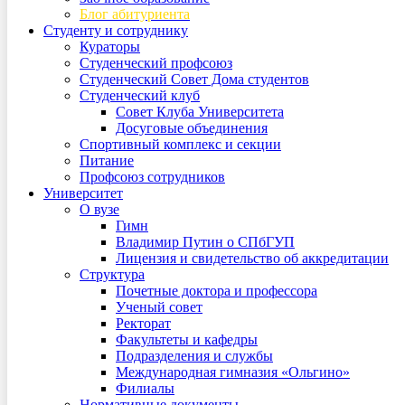
Блог абитуриента
Студенту и сотруднику
Кураторы
Студенческий профсоюз
Студенческий Совет Дома студентов
Студенческий клуб
Совет Клуба Университета
Досуговые объединения
Спортивный комплекс и секции
Питание
Профсоюз сотрудников
Университет
О вузе
Гимн
Владимир Путин о СПбГУП
Лицензия и свидетельство об аккредитации
Структура
Почетные доктора и профессора
Ученый совет
Ректорат
Факультеты и кафедры
Подразделения и службы
Международная гимназия «Ольгино»
Филиалы
Нормативные документы