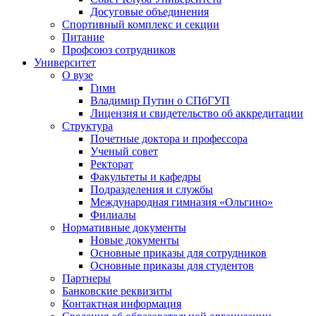
Досуговые объединения
Спортивный комплекс и секции
Питание
Профсоюз сотрудников
Университет
О вузе
Гимн
Владимир Путин о СПбГУП
Лицензия и свидетельство об аккредитации
Структура
Почетные доктора и профессора
Ученый совет
Ректорат
Факультеты и кафедры
Подразделения и службы
Международная гимназия «Ольгино»
Филиалы
Нормативные документы
Новые документы
Основные приказы для сотрудников
Основные приказы для студентов
Партнеры
Банковские реквизиты
Контактная информация