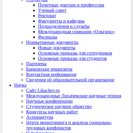
Почетные доктора и профессора
Ученый совет
Ректорат
Факультеты и кафедры
Подразделения и службы
Международная гимназия «Ольгино»
Филиалы
Нормативные документы
Новые документы
Основные приказы для сотрудников
Основные приказы для студентов
Партнеры
Банковские реквизиты
Контактная информация
Сведения об образовательной организации
Наука
Сайт Lihachev.ru
Международные Лихачевские научные чтения
Научные конференции
Студенческое научное общество
Конкурсы научных работ
Аспирантура
Центр мониторинга и анализа социально-
трудовых конфликтов