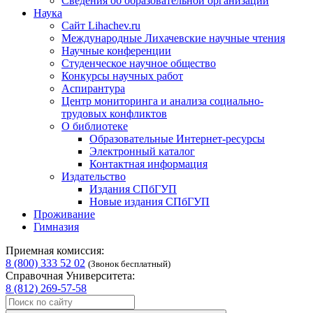
Сведения об образовательной организации
Наука
Сайт Lihachev.ru
Международные Лихачевские научные чтения
Научные конференции
Студенческое научное общество
Конкурсы научных работ
Аспирантура
Центр мониторинга и анализа социально-
трудовых конфликтов
О библиотеке
Образовательные Интернет-ресурсы
Электронный каталог
Контактная информация
Издательство
Издания СПбГУП
Новые издания СПбГУП
Проживание
Гимназия
Приемная комиссия:
8 (800) 333 52 02
(Звонок бесплатный)
Справочная Университета:
8 (812) 269-57-58