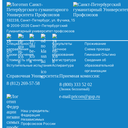
192238, Санкт-Петербург, ул. Фучика, 15
© 2006–2026 Санкт-Петербургский
Гуманитарный университет профсоюзов
Специальности /
Факультеты
Проживание
направления
Заочное
Схема проезда
Сроки обучения
образование
Гимназия Ольгино
Стоимость обучения
Магистратура
Сведения об
Вступительные испытания
Аспирантура
образовательной
организации
Справочная Университета:
Приемная комиссия:
8 (812) 269-57-58
8 (800) 333 52 02
(Звонок бесплатный)
pricom@gup.ru
e-mail:
Наш учредитель:
Федерация
Независимых
Профсоюзов России