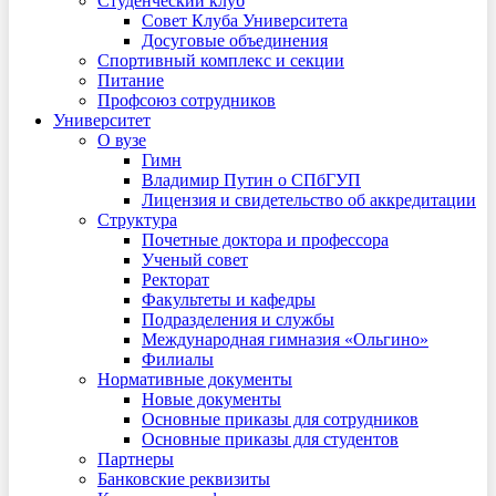
Студенческий клуб
Совет Клуба Университета
Досуговые объединения
Спортивный комплекс и секции
Питание
Профсоюз сотрудников
Университет
О вузе
Гимн
Владимир Путин о СПбГУП
Лицензия и свидетельство об аккредитации
Структура
Почетные доктора и профессора
Ученый совет
Ректорат
Факультеты и кафедры
Подразделения и службы
Международная гимназия «Ольгино»
Филиалы
Нормативные документы
Новые документы
Основные приказы для сотрудников
Основные приказы для студентов
Партнеры
Банковские реквизиты