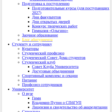
Подготовка к поступлению
Подготовительные курсы (для поступающих
2027)
Дни факультетов
Дни открытых дверей
Конкурс творческих работ
Гимназия «Ольгино»
Заочное образование
Блог абитуриента
Студенту и сотруднику
Кураторы
Студенческий профсоюз
Студенческий Совет Дома студентов
Студенческий клуб
Совет Клуба Университета
Досуговые объединения
Спортивный комплекс и секции
Питание
Профсоюз сотрудников
Университет
О вузе
Гимн
Владимир Путин о СПбГУП
Лицензия и свидетельство об аккредитации
Структура