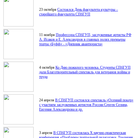
23 октября
Состоялся День факультета культуры –
старейшего факультета СПбГУП
11 ноября
Профессора СПбГУП, заслуженные артисты РФ
А. Исаков и Е. Александров в главных ролях премьеры
театра «Буфф» - «Дневник авантюриста»
4 октября
Ко Дню пожилого человека. Студенты СПбГУП
дали Благотворительный спектакль для ветеранов войны и
труда
24 апреля
В СПбГУП состоялся спектакль «Осенний покер»
с участием заслуженных артистов России Сергея Селина,
Евгения Александрова и др.
3 апреля
В СПбГУП состоялась X научно-практическая
конференция «Проблемы театральной педагогики. Традиции