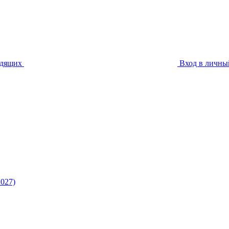
идящих
Вход в личны
027)