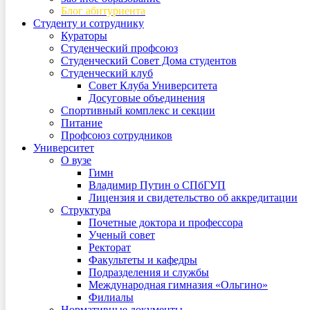
Блог абитуриента
Студенту и сотруднику
Кураторы
Студенческий профсоюз
Студенческий Совет Дома студентов
Студенческий клуб
Совет Клуба Университета
Досуговые объединения
Спортивный комплекс и секции
Питание
Профсоюз сотрудников
Университет
О вузе
Гимн
Владимир Путин о СПбГУП
Лицензия и свидетельство об аккредитации
Структура
Почетные доктора и профессора
Ученый совет
Ректорат
Факультеты и кафедры
Подразделения и службы
Международная гимназия «Ольгино»
Филиалы
Нормативные документы