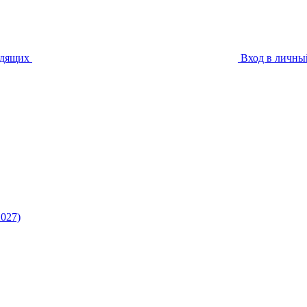
идящих
Вход в личны
027)