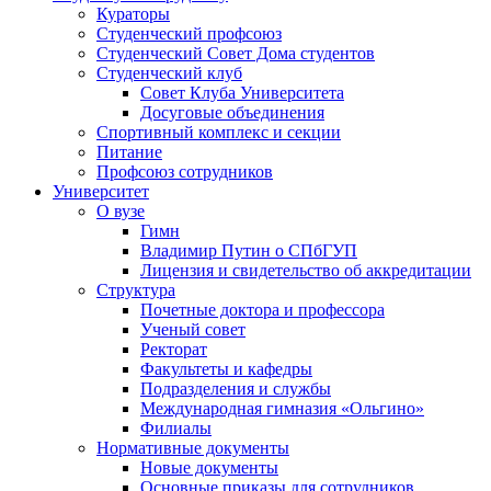
Кураторы
Студенческий профсоюз
Студенческий Совет Дома студентов
Студенческий клуб
Совет Клуба Университета
Досуговые объединения
Спортивный комплекс и секции
Питание
Профсоюз сотрудников
Университет
О вузе
Гимн
Владимир Путин о СПбГУП
Лицензия и свидетельство об аккредитации
Структура
Почетные доктора и профессора
Ученый совет
Ректорат
Факультеты и кафедры
Подразделения и службы
Международная гимназия «Ольгино»
Филиалы
Нормативные документы
Новые документы
Основные приказы для сотрудников